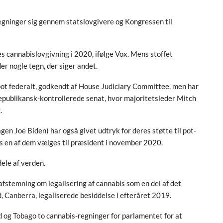
gninger sig gennem statslovgivere og Kongressen til
res cannabislovgivning i 2020, ifølge Vox. Mens stoffet
der nogle tegn, der siger andet.
 pot federalt, godkendt af House Judiciary Committee, men har
republikansk-kontrollerede senat, hvor majoritetsleder Mitch
.
 Joe Biden) har også givet udtryk for deres støtte til pot-
is en af ​​dem vælges til præsident i november 2020.
ele af verden.
afstemning om legalisering af cannabis som en del af det
, Canberra, legaliserede besiddelse i efteråret 2019.
 og Tobago to cannabis-regninger for parlamentet for at