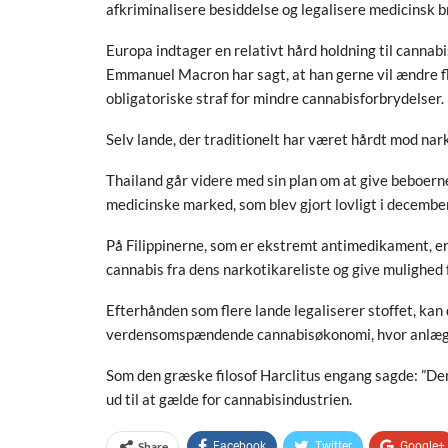
afkriminalisere besiddelse og legalisere medicinsk b
Europa indtager en relativt hård holdning til cannab
Emmanuel Macron har sagt, at han gerne vil ændre fle
obligatoriske straf for mindre cannabisforbrydelser.
Selv lande, der traditionelt har været hårdt mod nar
Thailand går videre med sin plan om at give beboern
medicinske marked, som blev gjort lovligt i decembe
På Filippinerne, som er ekstremt antimedikament, er de
cannabis fra dens narkotikareliste og give mulighed 
Efterhånden som flere lande legaliserer stoffet, kan 
verdensomspændende cannabisøkonomi, hvor anlægget
Som den græske filosof Harclitus engang sagde: ”Den 
ud til at gælde for cannabisindustrien.
Share
Facebook
Twitter
Google+