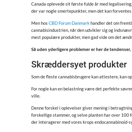
Canada oplevede sit første fulde år med legalisering,
der var nogle smertepunkter, men det kan forventes 
Men hos
CBD Forum Danmark
handler det om fremt
cannabisindustrien, når den udvikler sig og indsnæv
mest populære produkter, men gad vide om det ændr
Så uden yderligere problemer er her de tendenser,
Skræddersyet produkter
Som de fleste cannabisbrugere kan attestere, kan opl
For nogle kan en belastning være det perfekte søvnmi
ville.
Denne forskel i oplevelser giver mening i betragtni
forskellige stammer, og selve planten har over 100 
der interagerer med vores krops endocannabinoid-sy