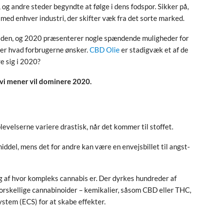
 og andre steder begyndte at følge i dens fodspor. Sikker på,
med enhver industri, der skifter væk fra det sorte marked.
iden, og 2020 præsenterer nogle spændende muligheder for
rer hvad forbrugerne ønsker.
CBD Olie
er stadigvæk et af de
e sig i 2020?
 vi mener vil dominere 2020.
evelserne variere drastisk, når det kommer til stoffet.
ddel, mens det for andre kan være en envejsbillet til angst-
ng af hvor kompleks cannabis er. Der dyrkes hundreder af
forskellige cannabinoider – kemikalier, såsom CBD eller THC,
stem (ECS) for at skabe effekter.