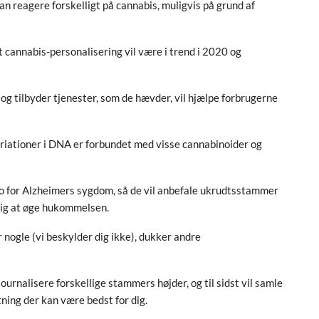
an reagere forskelligt på cannabis, muligvis på grund af
 ​​at cannabis-personalisering vil være i trend i 2020 og
og tilbyder tjenester, som de hævder, vil hjælpe forbrugerne
ariationer i DNA er forbundet med visse cannabinoider og
iko for Alzheimers sygdom, så de vil anbefale ukrudtsstammer
 sig at øge hukommelsen.
 nogle (vi beskylder dig ikke), dukker andre
ournalisere forskellige stammers højder, og til sidst vil samle
tning der kan være bedst for dig.