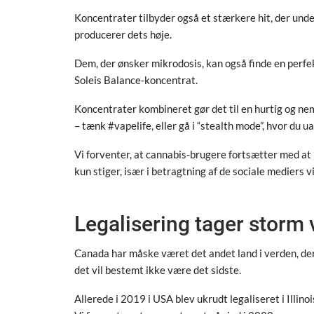
Koncentrater tilbyder også et stærkere hit, der und
producerer dets høje.
Dem, der ønsker mikrodosis, kan også finde en per
Soleis Balance-koncentrat.
Koncentrater kombineret gør det til en hurtig og ne
– tænk #vapelife, eller gå i “stealth mode”, hvor du u
Vi forventer, at cannabis-brugere fortsætter med at 
kun stiger, især i betragtning af de sociale mediers v
Legalisering tager storm
Canada har måske været det andet land i verden, der
det vil bestemt ikke være det sidste.
Allerede i 2019 i USA blev ukrudt legaliseret i Illin