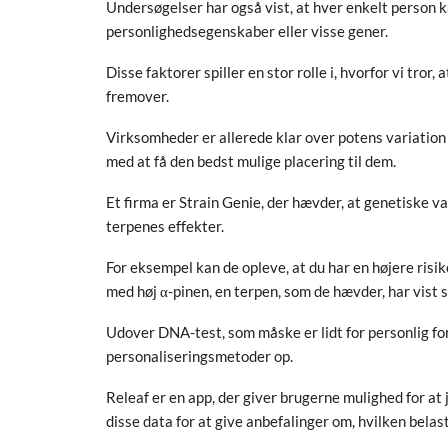
Undersøgelser har også vist, at hver enkelt person k
personlighedsegenskaber eller visse gener.
Disse faktorer spiller en stor rolle i, hvorfor vi tror,
fremover.
Virksomheder er allerede klar over potens variation 
med at få den bedst mulige placering til dem.
Et firma er Strain Genie, der hævder, at genetiske v
terpenes effekter.
For eksempel kan de opleve, at du har en højere ris
med høj α-pinen, en terpen, som de hævder, har vist
Udover DNA-test, som måske er lidt for personlig for
personaliseringsmetoder op.
Releaf er en app, der giver brugerne mulighed for at j
disse data for at give anbefalinger om, hvilken belas