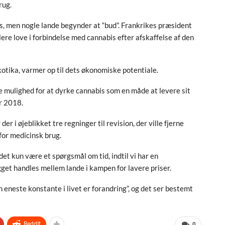
rug.
is, men nogle lande begynder at “bud”. Frankrikes præsident
re love i forbindelse med cannabis efter afskaffelse af den
kotika, varmer op til dets økonomiske potentiale.
e mulighed for at dyrke cannabis som en måde at levere sit
r 2018.
r i øjeblikket tre regninger til revision, der ville fjerne
for medicinsk brug.
det kun være et spørgsmål om tid, indtil vi har en
 handles mellem lande i kampen for lavere priser.
eneste konstante i livet er forandring”, og det ser bestemt
ReddIt
0