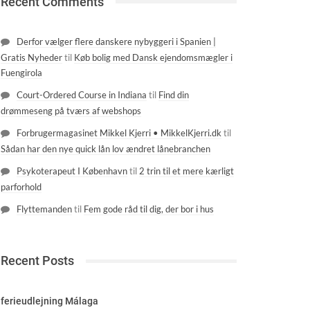
Recent Comments
Derfor vælger flere danskere nybyggeri i Spanien |
Gratis Nyheder
til
Køb bolig med Dansk ejendomsmægler i
Fuengirola
Court-Ordered Course in Indiana
til
Find din
drømmeseng på tværs af webshops
Forbrugermagasinet Mikkel Kjerri • MikkelKjerri.dk
til
Sådan har den nye quick lån lov ændret lånebranchen
Psykoterapeut I København
til
2 trin til et mere kærligt
parforhold
Flyttemanden
til
Fem gode råd til dig, der bor i hus
Recent Posts
ferieudlejning Málaga