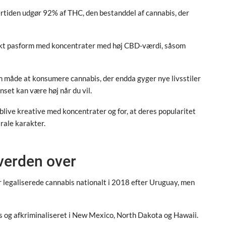
ertiden udgør 92% af THC, den bestanddel af cannabis, der
fekt pasform med koncentrater med høj CBD-værdi, såsom
m måde at konsumere cannabis, der endda gyger nye livsstiler
anset kan være høj når du vil.
blive kreative med koncentrater og for, at deres popularitet
irale karakter.
 verden over
 legaliserede cannabis nationalt i 2018 efter Uruguay, men
ois og afkriminaliseret i New Mexico, North Dakota og Hawaii.