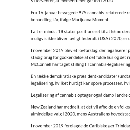
Vi forventer, at momentumet går ind i 2020.
Fra 16. januar bevægede 975 cannabis-relaterede re
behandling i år, ifølge Marijuana Moment.
I alt er mindst 18 stater positioneret til at løsne de
muligvis ikke bliver lovligt føderalt i USA i 2020, er 
I november 2019 blev et lovforslag, der legaliserer
stadig brug for godkendelse af det fulde hus og det 
McConnell har taget stilling til cannabis-legalisering
En række demokratiske præsidentkandidater (undtagen
legalisering, hvilket hurtigt kan spore processen, hv
Legalisering af cannabis optager også damp i andre d
New Zealand har meddelt, at det vil afholde en folke
almindelige valg i 2020, mens Australiens hovedstad
I november 2019 forelagde de Caribiske øer Trinidad