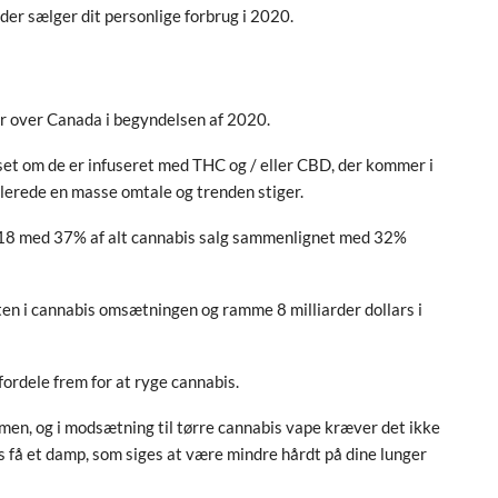
 der sælger dit personlige forbrug i 2020.
 over Canada i begyndelsen af ​​2020.
et om de er infuseret med THC og / eller CBD, der kommer i
llerede en masse omtale og trenden stiger.
 2018 med 37% af alt cannabis salg sammenlignet med 32%
en i cannabis omsætningen og ramme 8 milliarder dollars i
fordele frem for at ryge cannabis.
men, og i modsætning til tørre cannabis vape kræver det ikke
ks få et damp, som siges at være mindre hårdt på dine lunger