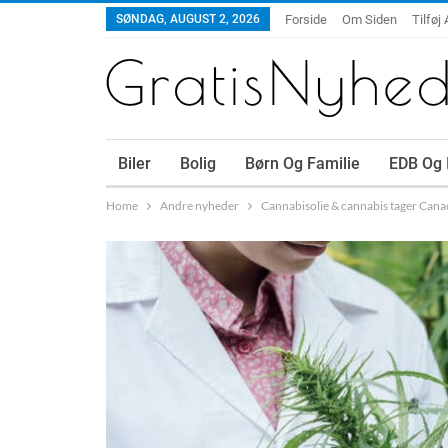
SØNDAG, AUGUST 2, 2026
Forside
Om Siden
Tilføj 
Biler
Bolig
Børn Og Familie
EDB Og 
Home
Andre nyheder
Cannabisolie & cannabis tager Can