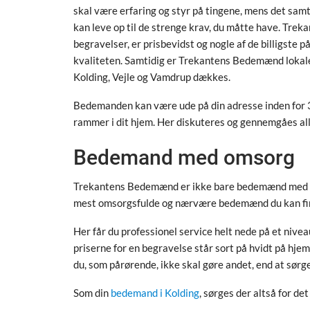
skal være erfaring og styr på tingene, mens det samt
kan leve op til de strenge krav, du måtte have. Tr
begravelser, er prisbevidst og nogle af de billigst
kvaliteten. Samtidig er Trekantens Bedemænd lokale
Kolding, Vejle og Vamdrup dækkes.
Bedemanden kan være ude på din adresse inden for 3 t
rammer i dit hjem. Her diskuteres og gennemgåes al
Bedemand med omsorg
Trekantens Bedemænd er ikke bare bedemænd med meg
mest omsorgsfulde og nærvære bedemænd du kan fi
Her får du professionel service helt nede på et nive
priserne for en begravelse står sort på hvidt på hje
du, som pårørende, ikke skal gøre andet, end at sørg
Som din
bedemand i Kolding
, sørges der altså for det