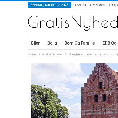
SØNDAG, AUGUST 2, 2026
Forside
Om Siden
Tilføj 
Biler
Bolig
Børn Og Familie
EDB Og 
Home
Andre nyheder
Brug for en bedemand i trekantsom