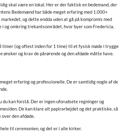
idig skal være en lokal. Her er der faktisk en bedemand, der
ekantens Bedemænd har både meget erfaring med 1.000+
e på markedet, og dette endda uden at gå på kompromis med
 i og omkring trekantsområdet, hvor byer som Fredericia,
imer (og oftest inden for 1 time) til et fysisk møde i trygge
le ønsker og krav de pårørende og den afdøde måtte have.
et erfaring og professionelle. De er samtidig nogle af de
nde.
au du kan forstå. Der er ingen uforudsete regninger og
mmesiden. De kan klare alt papirarbejdet og det praktiske, så
e over den afdøde.
 hele til ceremonien, og det er i alle kirker.