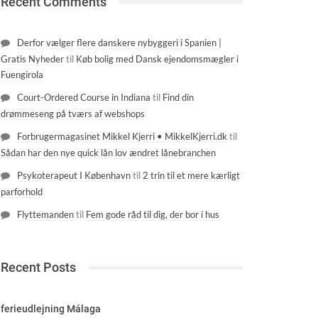
Recent Comments
Derfor vælger flere danskere nybyggeri i Spanien |
Gratis Nyheder
til
Køb bolig med Dansk ejendomsmægler i
Fuengirola
Court-Ordered Course in Indiana
til
Find din
drømmeseng på tværs af webshops
Forbrugermagasinet Mikkel Kjerri • MikkelKjerri.dk
til
Sådan har den nye quick lån lov ændret lånebranchen
Psykoterapeut I København
til
2 trin til et mere kærligt
parforhold
Flyttemanden
til
Fem gode råd til dig, der bor i hus
Recent Posts
ferieudlejning Málaga