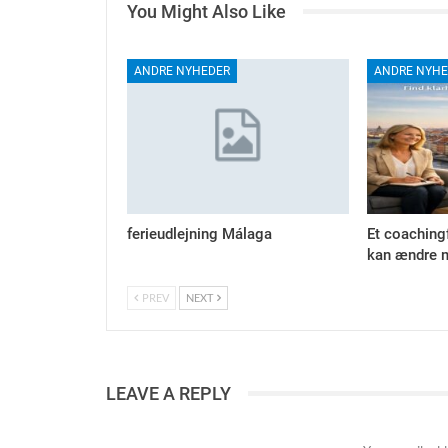
You Might Also Like
ANDRE NYHEDER
ANDRE NYHE
ferieudlejning Málaga
Et coaching
kan ændre m
PREV
NEXT
LEAVE A REPLY