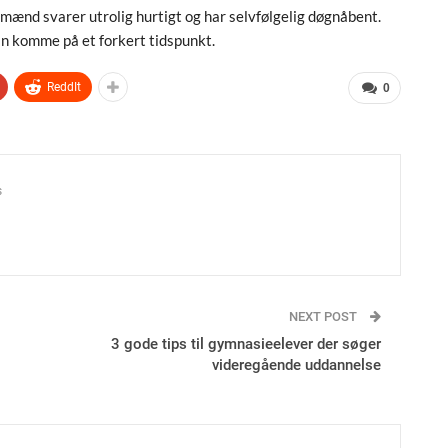
mænd svarer utrolig hurtigt og har selvfølgelig døgnåbent.
an komme på et forkert tidspunkt.
ReddIt
0
s
NEXT POST
3 gode tips til gymnasieelever der søger
videregående uddannelse