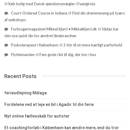
til
Køb bolig med Dansk ejendomsmægler i Fuengirola
Court-Ordered Course in Indiana
til
Find din drømmeseng på tværs
af webshops
Forbrugermagasinet Mikkel Kjerri • MikkelKjerri.dk
til
Sådan har
den nye quick lån lov ændret lånebranchen
Psykoterapeut I København
til
2 trin til et mere kærligt parforhold
Flyttemanden
til
Fem gode råd til dig, der bor i hus
Recent Posts
ferieudlejning Málaga
Fordelene ved at leje en bil i Agadir til din ferie
Nyt online fællesskab for autister
Et coachingforløb i København kan ændre mere, end du tror