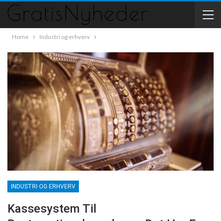
Home
Industri og erhverv
INDUSTRI OG ERHVERV
Kassesystem Til