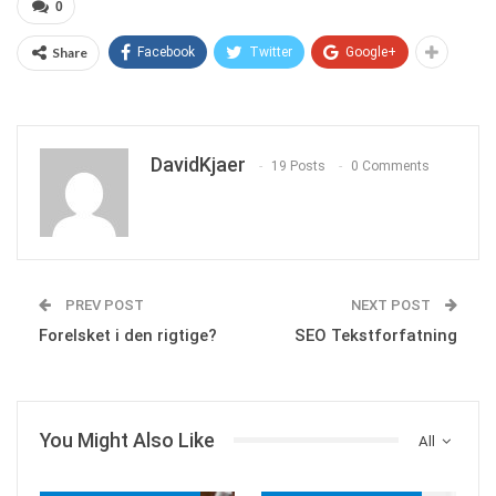
0
Share
Facebook
Twitter
Google+
DavidKjaer
19 Posts
0 Comments
PREV POST
NEXT POST
Forelsket i den rigtige?
SEO Tekstforfatning
You Might Also Like
All