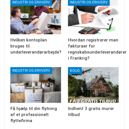
INDUSTRI OG ERHVERV
INDUSTRI OG ERHVERV
Hvilken kontoplan
Hvordan registrerer man
bruges til
fakturaer for
underleverandørarbejde?
regnskabsunderleverandører
i Frankrig?
INDUSTRI OG ERHVERV
BOLIG
Få hjælp til din flytning
Indhent 3 gratis murer
af et professionelt
tilbud
flyttefirma