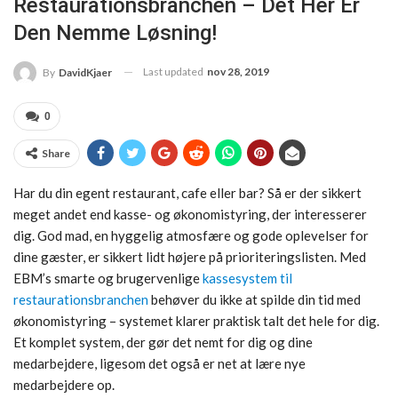
Restaurationsbranchen – Det Her Er
Den Nemme Løsning!
Last updated
nov 28, 2019
By
DavidKjaer
0
Share
Har du din egent restaurant, cafe eller bar? Så er der sikkert
meget andet end kasse- og økonomistyring, der interesserer
dig. God mad, en hyggelig atmosfære og gode oplevelser for
dine gæster, er sikkert lidt højere på prioriteringslisten. Med
EBM’s smarte og brugervenlige
kassesystem til
restaurationsbranchen
behøver du ikke at spilde din tid med
økonomistyring – systemet klarer praktisk talt det hele for dig.
Et komplet system, der gør det nemt for dig og dine
medarbejdere, ligesom det også er net at lære nye
medarbejdere op.