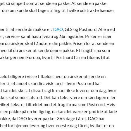
oget så simpelt som at sende en pakke. At sende en pakke
 du som kunde skal tage stilling til, hvilke udstrakte hænder
r til at sende din pakke er:
DAO
, GLS og Postnord. Alle med
er, service- samt hastniveau og åbningstider. Prisen er især
som du ønsker, skal håndtere din pakke. Prisen for at sende en
 hvortil du ønsker at sende denne pakke. Et fragtfirma som
n pakke gennem Europa, hvortil Postnord har en tildens til at
æld billigere i visse tilfælde, hvor du ønsker at sende en
ler til et andet skandinavisk land – hvor Postnord har
 kan det ske, at disse fragtfirmaer ikke leverer den dag, hvor
kke skal sendes afsted. Det kan f.eks. være om søndagen eller
ilket f.eks. er tilfældet med et fragtfirma som Postnord. Hvis
de en pakke på en helligdag, da kan det være en god ide at lade
akke, da DAO leverer pakker 365 dage i året. DAO har
ed for hjemmelevering hver eneste dag i året, hvilket er en