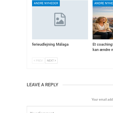
ANDRE NYHEDER
ANDRE NYHE
ferieudlejning Málaga
Et coaching
kan ændre m
PREV
NEXT
LEAVE A REPLY
Your email addr