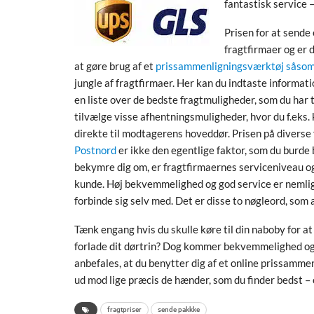
fantastisk service –
Prisen for at sende
fragtfirmaer og er d
at gøre brug af et
prissammenligningsværktøj såsom
jungle af fragtfirmaer. Her kan du indtaste informati
en liste over de bedste fragtmuligheder, som du har 
tilvælge visse afhentningsmuligheder, hvor du f.eks.
direkte til modtagerens hoveddør. Prisen på diverse
Postnord
er ikke den egentlige faktor, som du burd
bekymre dig om, er fragtfirmaernes serviceniveau o
kunde. Høj bekvemmelighed og god service er nemlig 
forbinde sig selv med. Det er disse to nøgleord, som
Tænk engang hvis du skulle køre til din naboby for a
forlade dit dørtrin? Dog kommer bekvemmelighed og 
anbefales, at du benytter dig af et online prissamm
ud mod lige præcis de hænder, som du finder bedst – o
fragtpriser
sende pakkke