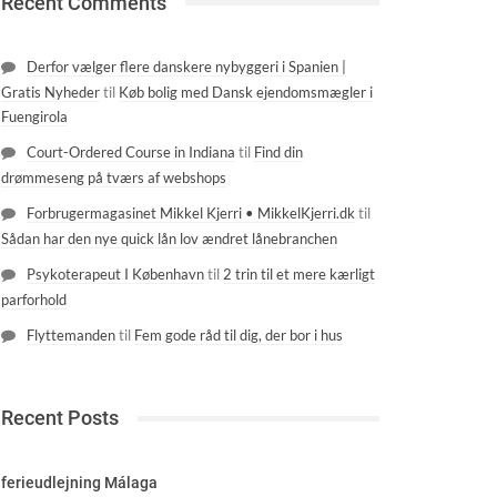
Recent Comments
Derfor vælger flere danskere nybyggeri i Spanien |
Gratis Nyheder
til
Køb bolig med Dansk ejendomsmægler i
Fuengirola
Court-Ordered Course in Indiana
til
Find din
drømmeseng på tværs af webshops
Forbrugermagasinet Mikkel Kjerri • MikkelKjerri.dk
til
Sådan har den nye quick lån lov ændret lånebranchen
Psykoterapeut I København
til
2 trin til et mere kærligt
parforhold
Flyttemanden
til
Fem gode råd til dig, der bor i hus
Recent Posts
ferieudlejning Málaga