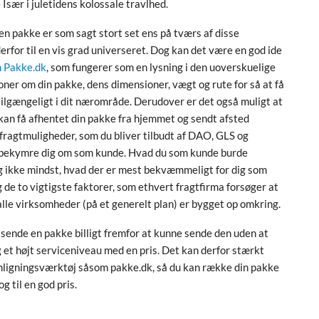
 Især i juletidens kolossale travlhed.
 en pakke er som sagt stort set ens på tværs af disse
erfor til en vis grad universeret. Dog kan det være en god ide
 Pakke.dk
, som fungerer som en lysning i den uoverskuelige
oner om din pakke, dens dimensioner, vægt og rute for så at få
tilgængeligt i dit nærområde. Derudover er det også muligt at
 kan få afhentet din pakke fra hjemmet og sendt afsted
 fragtmuligheder, som du bliver tilbudt af DAO, GLS og
e bekymre dig om som kunde. Hvad du som kunde burde
g ikke mindst, hvad der er mest bekvæmmeligt for dig som
de to vigtigste faktorer, som ethvert fragtfirma forsøger at
 alle virksomheder (på et generelt plan) er bygget op omkring.
t sende en pakke billigt fremfor at kunne sende den uden at
et højt serviceniveau med en pris. Det kan derfor stærkt
enligningsværktøj såsom pakke.dk, så du kan række din pakke
g til en god pris.