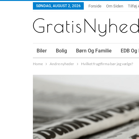
SØNDAG, AUGUST 2, 2026
Forside
Om Siden
Tilføj 
Biler
Bolig
Børn Og Familie
EDB Og 
Home
Andre nyheder
Hvilket fragtfirma bør jeg vælge?