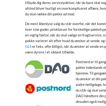
tilbyde dig deres serviceydelser, når du bare skal n
afsted bliver hurtigt en overkompliceret affære, hvor
du skal række din pakke ud mod.
De mest åbenlyse valg du står overfor, når det komme
hver sine goder, prisklasser for forskellige pakketyp
en vigtig faktor, når du skal vælge en fragtservice, 
pakke varierer alt efter hvad du ønsker at sende, og
GLS
er f.eks. ofte billigst, når du ønsker at sende e
være dyrere i et sådant tilfælde.
Postnord er til geng
pakke indenlands el
hjemme. Til gengæld
du ønsker at din pa
andre helligdage, hv
du står og skal sen
DAO håndtere din p
desuden også muligh