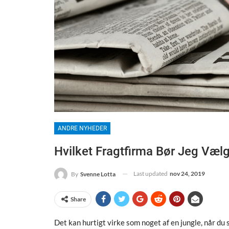
ANDRE NYHEDER
Hvilket Fragtfirma Bør Jeg Væl
Last updated
nov 24, 2019
By
Svenne Lotta
Share
Det kan hurtigt virke som noget af en jungle, når du 