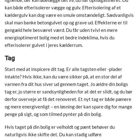
lignende, der kan ødelægge det liv, du har opmagasineret. Du
kan både efterisolerer vægge og gulv. Efterisolering af et
kældergulv kan dog være en smule omstændeligt. Sædvanligvis
skal man banke betongulvet op og grave ud. Effekterne er til
gengæld hele besværet værd. Du får uden tvivl en mere
energioptimeret bolig med et bedre indeklima, hvis du
efterisolerer gulvet i jeres kælderrum.
Tag
Start med at inspicere dit tag. Er alle tagsten eller -plader
intakte? Hvis ikke, kan du være sikker på, at en stor del af
varmen fra dit hus siver ud gennem taget. Jo ældre din boligs
tag er, jo større er sandsynligheden for at det er slidt, og du bør
derfor overveje at få det renoveret. Et nyt tag er både pænere
og mere energivenligt – en løsning der kan spare dig for mange
penge på sigt, og som tilmed pynter på din bolig.
Hvis taget på din bolig er velholdt og pænt behøver du
naturligvis ikke skifte det. Du kan stadig udføre