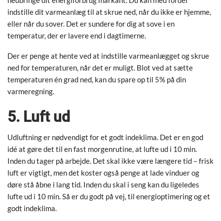
nedbringe dit energiforbrug markant. Du kan med fordel
indstille dit varmeanlæg til at skrue ned, når du ikke er hjemme,
eller når du sover. Det er sundere for dig at sove i en
temperatur, der er lavere end i dagtimerne.
Der er penge at hente ved at indstille varmeanlægget og skrue
ned for temperaturen, når det er muligt. Blot ved at sætte
temperaturen én grad ned, kan du spare op til 5% på din
varmeregning.
5. Luft ud
Udluftning er nødvendigt for et godt indeklima. Det er en god
idé at gøre det til en fast morgenrutine, at lufte ud i 10 min.
Inden du tager på arbejde. Det skal ikke være længere tid – frisk
luft er vigtigt, men det koster også penge at lade vinduer og
døre stå åbne i lang tid. Inden du skal i seng kan du ligeledes
lufte ud i 10 min. Så er du godt på vej, til energioptimering og et
godt indeklima.