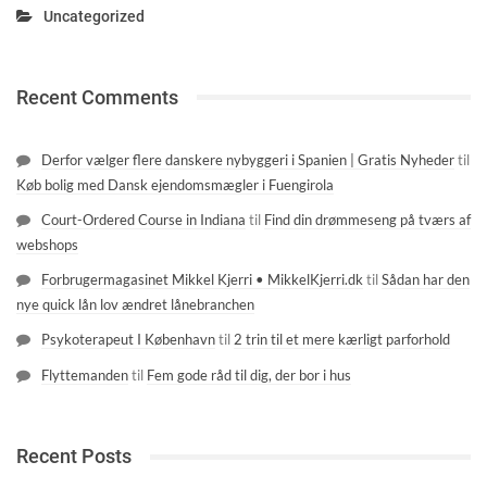
Uncategorized
Recent Comments
Derfor vælger flere danskere nybyggeri i Spanien | Gratis Nyheder
til
Køb bolig med Dansk ejendomsmægler i Fuengirola
Court-Ordered Course in Indiana
til
Find din drømmeseng på tværs af
webshops
Forbrugermagasinet Mikkel Kjerri • MikkelKjerri.dk
til
Sådan har den
nye quick lån lov ændret lånebranchen
Psykoterapeut I København
til
2 trin til et mere kærligt parforhold
Flyttemanden
til
Fem gode råd til dig, der bor i hus
Recent Posts