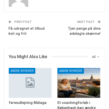
PREV POST
NEXT POST
Få udregnet et tilbud
Tjen penge på dine
kvit og frit
ødelagte skærme!
You Might Also Like
All
ANDRE NYHEDER
ANDRE NYHEDER
ferieudlejning Málaga
Et coachingforløb i
København kan ændre