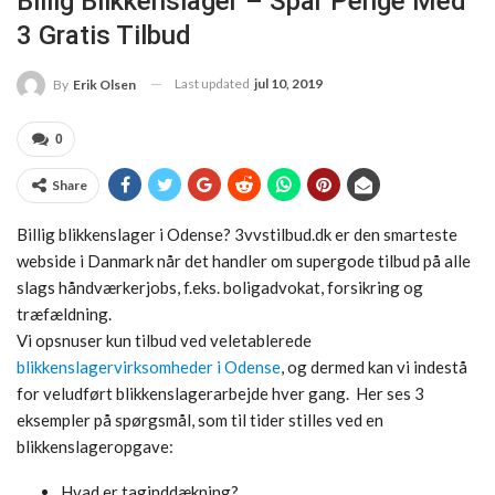
Billig Blikkenslager – Spar Penge Med
3 Gratis Tilbud
Last updated
jul 10, 2019
By
Erik Olsen
0
Share
Billig blikkenslager i Odense? 3vvstilbud.dk er den smarteste
webside i Danmark når det handler om supergode tilbud på alle
slags håndværkerjobs, f.eks. boligadvokat, forsikring og
træfældning.
Vi opsnuser kun tilbud ved veletablerede
blikkenslagervirksomheder i Odense
, og dermed kan vi indestå
for veludført blikkenslagerarbejde hver gang. Her ses 3
eksempler på spørgsmål, som til tider stilles ved en
blikkenslageropgave:
Hvad er taginddækning?