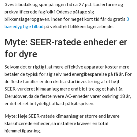
3vvstilbud.dk og spar på ingen tid ca 27 pct. Lad erfarne og
prekvalificerede fagfolk i Odense påtage sig
blikkenslageropgaven. Inden for meget kort tid får du gratis
3
bæredygtige tilbud
på veludført blikkenslagerarbejde.
Myte: SEER-ratede enheder er
for dyre
Selvom det er rigtigt, at mere effektive apparater koster mere,
betaler de typisk for sig selv med energibesparelse på få år. For
de fleste familier er den ekstra startinvestering af et højt
SEER-vurderet klimaanlæg mere end blot tre og et halvt år.
Derudover, da de fleste nyere AC-enheder varer omkring 18 år,
er det et ret betydeligt afkast på købsprisen.
Myte: Høje SEER-ratede klimaanlæg er større end lavere
klassificerede enheder, så installere kræver en total
hjemmetilpasning.