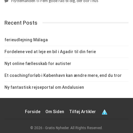
Flyttemanden
til
Fem gode råd til dig, der bor i hus
Recent Posts
ferieudlejning Málaga
Fordelene ved at leje en bil i Agadir til din ferie
Nyt online fællesskab for autister
Et coachingforløb i København kan ændre mere, end du tror
Ny fantastisk rejseportal om Andalusien
Forside
Om Siden
Tilføj Artikler
© 2026 - Gratis Nyheder. All Rights Reserved.