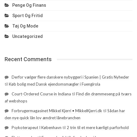
Penge Og Finans
Sport Og Fritid
Tøj Og Mode
Uncategorized
Recent Comments
Derfor vælger flere danskere nybyggeri i Spanien | Gratis Nyheder
til
Køb bolig med Dansk ejendomsmægler i Fuengirola
Court-Ordered Course in Indiana
til
Find din drømmeseng på tværs
af webshops
Forbrugermagasinet Mikkel Kjerri • MikkelKjerri.dk
til
Sådan har
den nye quick lån lov ændret lånebranchen
Psykoterapeut I København
til
2 trin til et mere kærligt parforhold