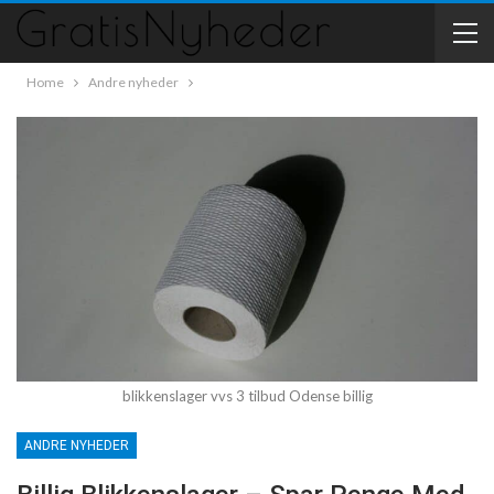
Home
Andre nyheder
blikkenslager vvs 3 tilbud Odense billig
ANDRE NYHEDER