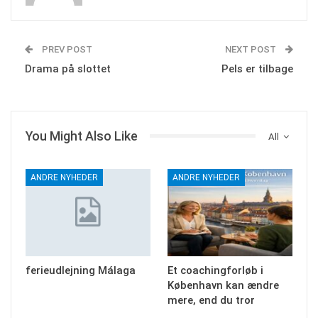
PREV POST
NEXT POST
Drama på slottet
Pels er tilbage
You Might Also Like
All
ANDRE NYHEDER
ANDRE NYHEDER
ferieudlejning Málaga
Et coachingforløb i
København kan ændre
mere, end du tror