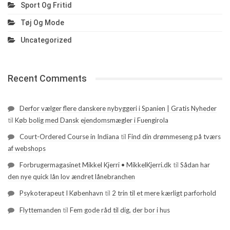
Sport Og Fritid
Tøj Og Mode
Uncategorized
Recent Comments
Derfor vælger flere danskere nybyggeri i Spanien | Gratis Nyheder
til
Køb bolig med Dansk ejendomsmægler i Fuengirola
Court-Ordered Course in Indiana
til
Find din drømmeseng på tværs
af webshops
Forbrugermagasinet Mikkel Kjerri • MikkelKjerri.dk
til
Sådan har
den nye quick lån lov ændret lånebranchen
Psykoterapeut I København
til
2 trin til et mere kærligt parforhold
Flyttemanden
til
Fem gode råd til dig, der bor i hus