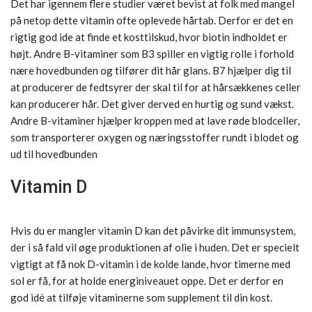
Det har igennem flere studier været bevist at folk med mangel
på netop dette vitamin ofte oplevede hårtab. Derfor er det en
rigtig god ide at finde et kosttilskud, hvor biotin indholdet er
højt. Andre B-vitaminer som B3 spiller en vigtig rolle i forhold
nære hovedbunden og tilfører dit hår glans. B7 hjælper dig til
at producerer de fedtsyrer der skal til for at hårsækkenes celler
kan producerer hår. Det giver derved en hurtig og sund vækst.
Andre B-vitaminer hjælper kroppen med at lave røde blodceller,
som transporterer oxygen og næringsstoffer rundt i blodet og
ud til hovedbunden
Vitamin D
Hvis du er mangler vitamin D kan det påvirke dit immunsystem,
der i så fald vil øge produktionen af olie i huden. Det er specielt
vigtigt at få nok D-vitamin i de kolde lande, hvor timerne med
sol er få, for at holde energiniveauet oppe. Det er derfor en
god idé at tilføje vitaminerne som supplement til din kost.