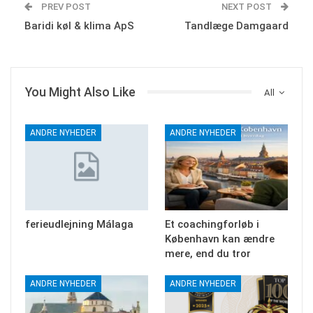
PREV POST
NEXT POST
Baridi køl & klima ApS
Tandlæge Damgaard
You Might Also Like
All
ANDRE NYHEDER
ANDRE NYHEDER
ferieudlejning Málaga
Et coachingforløb i
København kan ændre
mere, end du tror
ANDRE NYHEDER
ANDRE NYHEDER