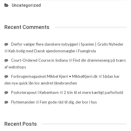
Uncategorized
Recent Comments
Derfor vælger flere danskere nybyggeri i Spanien | Gratis Nyheder
til
Køb bolig med Dansk ejendomsmægler i Fuengirola
Court-Ordered Course in Indiana
til
Find din drømmeseng på tværs
af webshops
Forbrugermagasinet Mikkel Kjerri • MikkelKjerri.dk
til
Sådan har
den nye quick lån lov ændret lånebranchen
Psykoterapeut I København
til
2 trin til et mere kærligt parforhold
Flyttemanden
til
Fem gode råd til dig, der bor i hus
Recent Posts