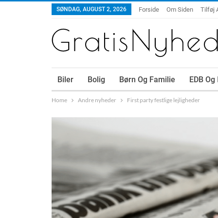
SØNDAG, AUGUST 2, 2026
Forside
Om Siden
Tilføj 
Biler
Bolig
Børn Og Familie
EDB Og 
Home
Andre nyheder
First party festlige lejligheder