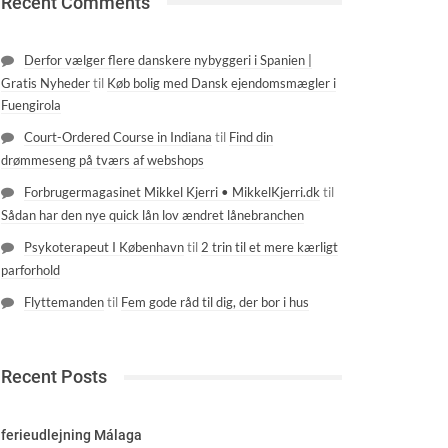
Recent Comments
ttelt, service, borde og stole eller et festpersonale, k
Derfor vælger flere danskere nybyggeri i Spanien |
i tilbyder både fulde pakkeløsninger med eksempelvis fes
Gratis Nyheder
til
Køb bolig med Dansk ejendomsmægler i
Fuengirola
 er med dig før, under og efter, så du får den bedst tæn
Court-Ordered Course in Indiana
til
Find din
drømmeseng på tværs af webshops
Forbrugermagasinet Mikkel Kjerri • MikkelKjerri.dk
til
Sådan har den nye quick lån lov ændret lånebranchen
Psykoterapeut I København
til
2 trin til et mere kærligt
parforhold
Flyttemanden
til
Fem gode råd til dig, der bor i hus
Recent Posts
ferieudlejning Málaga