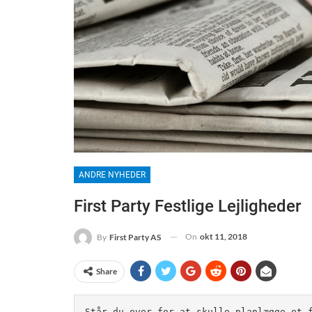
ANDRE NYHEDER
First Party Festlige Lejligheder
On
okt 11, 2018
By
First Party AS
Share
Står du over for at skulle planlægge et 