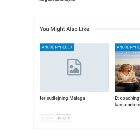
You Might Also Like
ANDRE NYHEDER
ANDRE NYHE
ferieudlejning Málaga
Et coaching
kan ændre m
PREV
NEXT