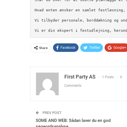
Hvad enten ønsker en samlet festløsning,
Vi tilbyder personale, borddækning og un
Vi er din ekspert i festudlejning, herun
Share
Facebook
Twitter
Google+
First Party AS
1 Posts
0
Comments
PREV POST
SOME AND WEB: Sådan laver du en god
søgeordsanalyse