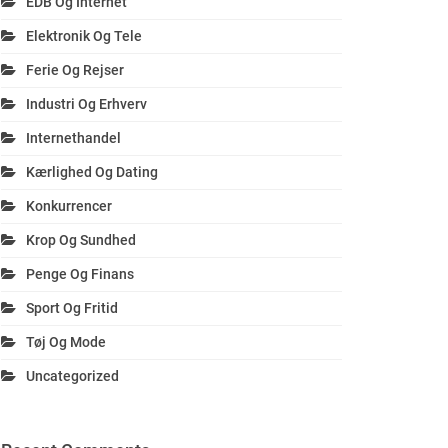
EDB Og Internet
Elektronik Og Tele
Ferie Og Rejser
Industri Og Erhverv
Internethandel
Kærlighed Og Dating
Konkurrencer
Krop Og Sundhed
Penge Og Finans
Sport Og Fritid
Tøj Og Mode
Uncategorized
praktiske, fx i forhold til festtelte og festudstyr? 
Fir