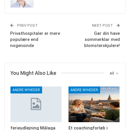
PREV POST
NEXT POST
Privathospitaler er mere
Gør din have
populære end
sommerklar med
nogensinde
blomsterskjulere!
You Might Also Like
All
ANDRE NYHEDER
ANDRE NYHEDER
ferieudlejning Málaga
Et coachingforløb i