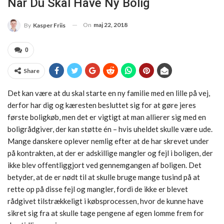
Når Du Skal Have Ny Bolig
On
maj 22, 2018
By
Kasper Friis
0
Share
Det kan være at du skal starte en ny familie med en lille på vej,
derfor har dig og kæresten besluttet sig for at gøre jeres
første boligkøb, men det er vigtigt at man allierer sig med en
boligrådgiver, der kan støtte én – hvis uheldet skulle være ude.
Mange danskere oplever nemlig efter at de har skrevet under
på kontrakten, at der er adskillige mangler og fejl i boligen, der
ikke blev offentliggjort ved gennemgangen af boligen. Det
betyder, at de er nødt til at skulle bruge mange tusind på at
rette op på disse fejl og mangler, fordi de ikke er blevet
rådgivet tilstrækkeligt i købsprocessen, hvor de kunne have
sikret sig fra at skulle tage pengene af egen lomme frem for