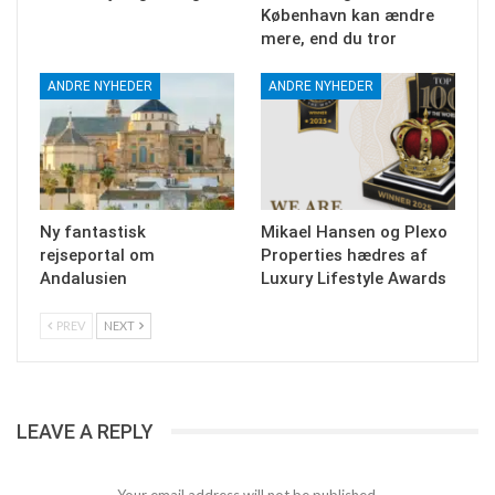
København kan ændre
mere, end du tror
ANDRE NYHEDER
ANDRE NYHEDER
Ny fantastisk
Mikael Hansen og Plexo
rejseportal om
Properties hædres af
Andalusien
Luxury Lifestyle Awards
PREV
NEXT
LEAVE A REPLY