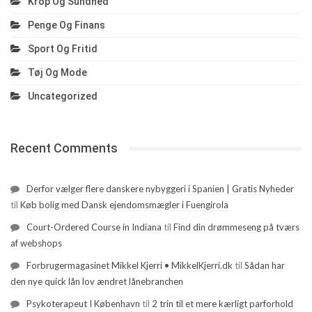
Krop Og Sundhed
Penge Og Finans
Sport Og Fritid
Tøj Og Mode
Uncategorized
Recent Comments
Derfor vælger flere danskere nybyggeri i Spanien | Gratis Nyheder
til
Køb bolig med Dansk ejendomsmægler i Fuengirola
Court-Ordered Course in Indiana
til
Find din drømmeseng på tværs
af webshops
Forbrugermagasinet Mikkel Kjerri • MikkelKjerri.dk
til
Sådan har
den nye quick lån lov ændret lånebranchen
Psykoterapeut I København
til
2 trin til et mere kærligt parforhold