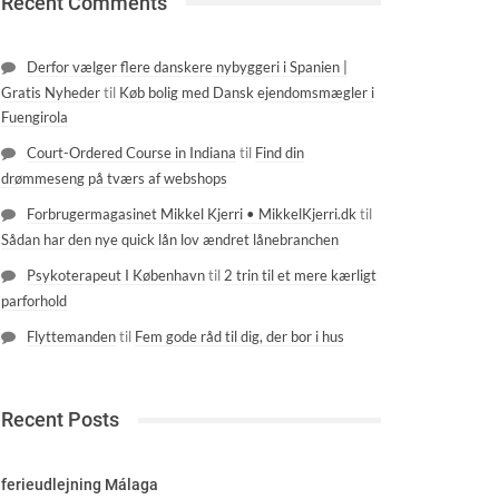
Recent Comments
Derfor vælger flere danskere nybyggeri i Spanien |
Gratis Nyheder
til
Køb bolig med Dansk ejendomsmægler i
Fuengirola
Court-Ordered Course in Indiana
til
Find din
drømmeseng på tværs af webshops
Forbrugermagasinet Mikkel Kjerri • MikkelKjerri.dk
til
Sådan har den nye quick lån lov ændret lånebranchen
Psykoterapeut I København
til
2 trin til et mere kærligt
parforhold
Flyttemanden
til
Fem gode råd til dig, der bor i hus
Recent Posts
ferieudlejning Málaga