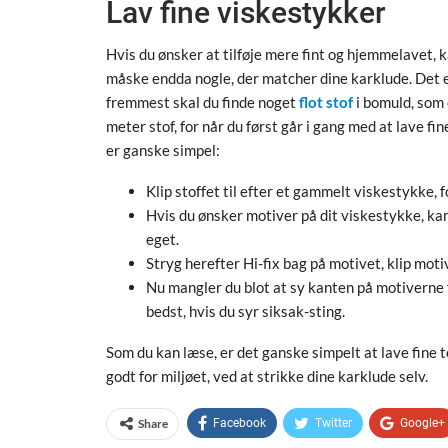
Lav fine viskestykker
Hvis du ønsker at tilføje mere fint og hjemmelavet, k
måske endda nogle, der matcher dine karklude. Det e
fremmest skal du finde noget
flot stof
i bomuld, som 
meter stof, for når du først går i gang med at lave 
er ganske simpel:
Klip stoffet til efter et gammelt viskestykke, 
Hvis du ønsker motiver på dit viskestykke, kan
eget.
Stryg herefter Hi-fix bag på motivet, klip mot
Nu mangler du blot at sy kanten på motiverne fa
bedst, hvis du syr siksak-sting.
Som du kan læse, er det ganske simpelt at lave fine te
godt for miljøet, ved at strikke dine karklude selv.
Share
Facebook
Twitter
Google+