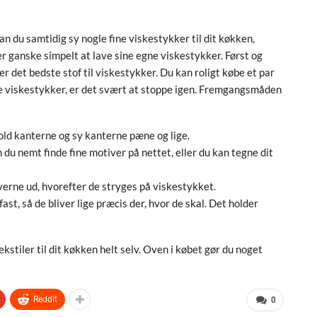
an du samtidig sy nogle fine viskestykker til dit køkken,
r ganske simpelt at lave sine egne viskestykker. Først og
er det bedste stof til viskestykker. Du kan roligt købe et par
fine viskestykker, er det svært at stoppe igen. Fremgangsmåden
fold kanterne og sy kanterne pæne og lige.
 du nemt finde fine motiver på nettet, eller du kan tegne dit
iverne ud, hvorefter de stryges på viskestykket.
st, så de bliver lige præcis der, hvor de skal. Det holder
kstiler til dit køkken helt selv. Oven i købet gør du noget
ReddIt
0