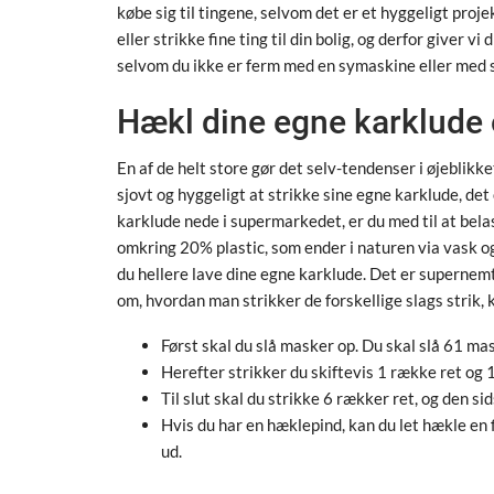
købe sig til tingene, selvom det er et hyggeligt proj
eller strikke fine ting til din bolig, og derfor giver vi
selvom du ikke er ferm med en symaskine eller med 
Hækl dine egne karklude 
En af de helt store gør det selv-tendenser i øjeblikke
sjovt og hyggeligt at strikke sine egne karklude, det 
karklude nede i supermarkedet, er du med til at bel
omkring 20% plastic, som ender i naturen via vask og 
du hellere lave dine egne karklude. Det er supernemt, 
om, hvordan man strikker de forskellige slags strik, 
Først skal du slå masker op. Du skal slå 61 ma
Herefter strikker du skiftevis 1 række ret og
Til slut skal du strikke 6 rækker ret, og den si
Hvis du har en hæklepind, kan du let hækle en 
ud.