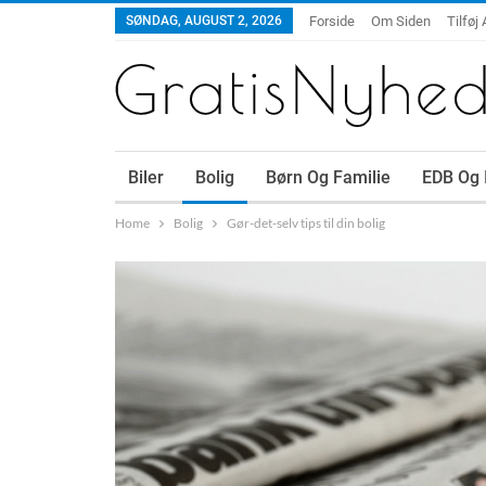
SØNDAG, AUGUST 2, 2026
Forside
Om Siden
Tilføj 
Biler
Bolig
Børn Og Familie
EDB Og 
Home
Bolig
Gør-det-selv tips til din bolig