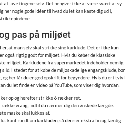
ekt at lave tingene selv. Det behøver ikke at være svært at sy
 dig her nogle gode idéer til hvad du let kan kaste dig ud i,
strikkepindene.
og pas på miljøet
t er, at man selv skal strikke sine karklude. Det er ikke kun
er også rigtig godt for miljøet. Hvis du køber de klassiske
aste miljøet. Karkludene fra supermarkedet indeholder nemlig
slid. I stedet for at købe de miljøskadelige engangsklude, bør
og her får du en god opskrift for begyndere. Hvis du er i tvivl
kan du let finde en video på YouTube, som viser dig hvordan.
sker op og herefter strikke 6 rækker ret.
 1 række vrang, indtil du nærmer dig den ønskede længde.
dste maske skal lukkes af.
flot kant rundt om karkluden, så den ser ekstra fin og færdig