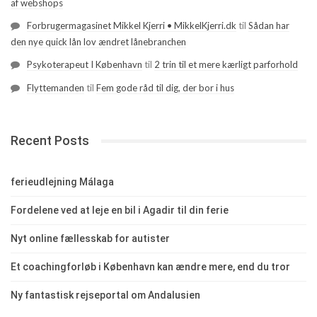
af webshops
Forbrugermagasinet Mikkel Kjerri • MikkelKjerri.dk
til
Sådan har
den nye quick lån lov ændret lånebranchen
Psykoterapeut I København
til
2 trin til et mere kærligt parforhold
Flyttemanden
til
Fem gode råd til dig, der bor i hus
Recent Posts
ferieudlejning Málaga
Fordelene ved at leje en bil i Agadir til din ferie
Nyt online fællesskab for autister
Et coachingforløb i København kan ændre mere, end du tror
Ny fantastisk rejseportal om Andalusien