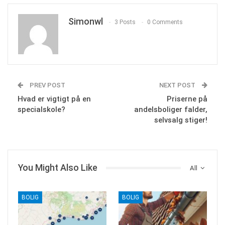
Simonwl
3 Posts
0 Comments
PREV POST
NEXT POST
Hvad er vigtigt på en
Priserne på
specialskole?
andelsboliger falder,
selvsalg stiger!
You Might Also Like
All
BOLIG
BOLIG