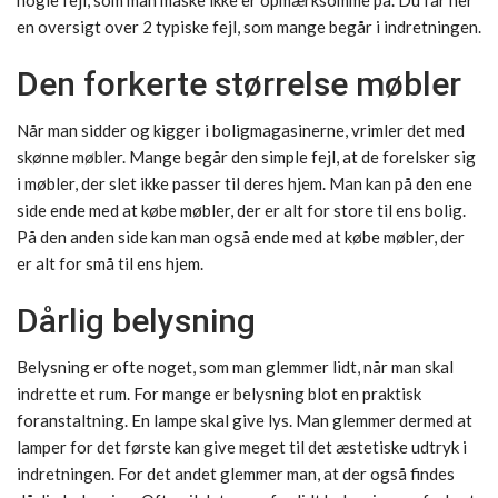
nogle fejl, som man måske ikke er opmærksomme på. Du får her
en oversigt over 2 typiske fejl, som mange begår i indretningen.
Den forkerte størrelse møbler
Når man sidder og kigger i boligmagasinerne, vrimler det med
skønne møbler. Mange begår den simple fejl, at de forelsker sig
i møbler, der slet ikke passer til deres hjem. Man kan på den ene
side ende med at købe møbler, der er alt for store til ens bolig.
På den anden side kan man også ende med at købe møbler, der
er alt for små til ens hjem.
Dårlig belysning
Belysning er ofte noget, som man glemmer lidt, når man skal
indrette et rum. For mange er belysning blot en praktisk
foranstaltning. En lampe skal give lys. Man glemmer dermed at
lamper for det første kan give meget til det æstetiske udtryk i
indretningen. For det andet glemmer man, at der også findes