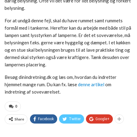
dårlig belysning. Ofte vil det være for lidt belysning og forkert
belysning.
For at undgå denne fejl, skal du have rummet samt rummets
formål med i tankerne. Herefter kan du arbejde med både stil på
lampen samt lysstyrken af lamperne. Er det et soveværelse, må
belysningen f.eks. gerne være hyggelig og dæmpet. I et køkken
og en stue skal belysningen bruges til at lave praktiske ting og
dermed skal styrken også være kraftigere. Tænk desuden over
lampernes placering.
Besøg dinindretning.dk og læs om, hvordan du indretter
hjemmet mange rum. Du kan fx. læse
denne artikel
om
indretning af soveværelset.
0
Share
Facebook
Twitter
Google+