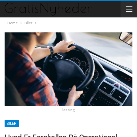
Home
Biler
leasing
BILER