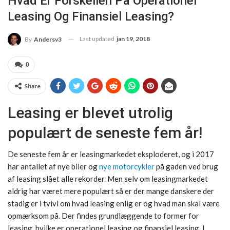
Hvad Er Forskellen På Operationel
Leasing Og Finansiel Leasing?
Last updated
jan 19, 2018
By
Andersv3
0
Share
Leasing er blevet utrolig
populært de seneste fem år!
De seneste fem år er leasingmarkedet eksploderet, og i 2017
har antallet af nye biler og
nye motorcykler
på gaden ved brug
af leasing slået alle rekorder. Men selv om leasingmarkedet
aldrig har været mere populært så er der mange danskere der
stadig er i tvivl om hvad leasing enlig er og hvad man skal være
opmærksom på. Der findes grundlæggende to former for
leasing, hvilke er operationel leasing og finansiel leasing. I