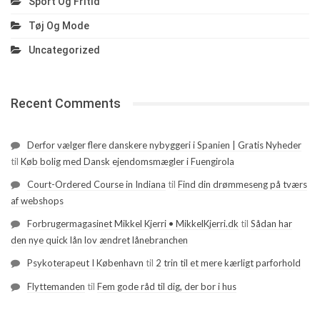
Sport Og Fritid
Tøj Og Mode
Uncategorized
Recent Comments
Derfor vælger flere danskere nybyggeri i Spanien | Gratis Nyheder
til
Køb bolig med Dansk ejendomsmægler i Fuengirola
Court-Ordered Course in Indiana
til
Find din drømmeseng på tværs
af webshops
Forbrugermagasinet Mikkel Kjerri • MikkelKjerri.dk
til
Sådan har
den nye quick lån lov ændret lånebranchen
Psykoterapeut I København
til
2 trin til et mere kærligt parforhold
Flyttemanden
til
Fem gode råd til dig, der bor i hus