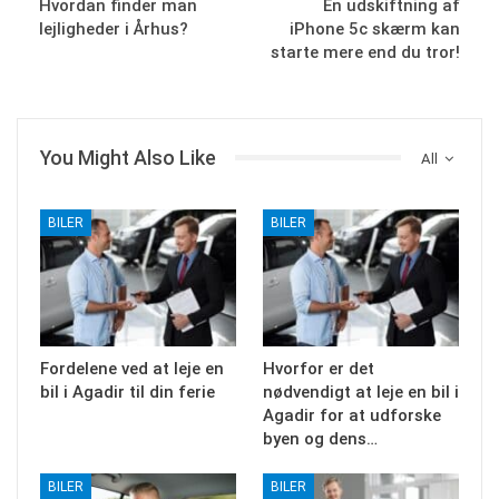
Hvordan finder man
En udskiftning af
lejligheder i Århus?
iPhone 5c skærm kan
starte mere end du tror!
You Might Also Like
All
BILER
BILER
Fordelene ved at leje en
Hvorfor er det
bil i Agadir til din ferie
nødvendigt at leje en bil i
Agadir for at udforske
byen og dens…
BILER
BILER