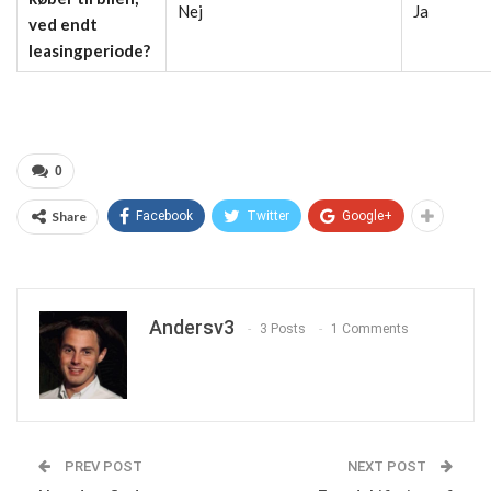
Nej
Ja
ved endt
leasingperiode?
0
Share
Facebook
Twitter
Google+
Andersv3
3 Posts
1 Comments
PREV POST
NEXT POST