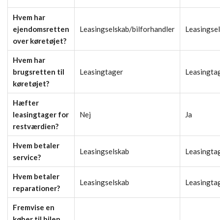
Hvem har
ejendomsretten
Leasingselskab/bilforhandler
Leasingse
over køretøjet?
Hvem har
brugsretten til
Leasingtager
Leasingta
køretøjet?
Hæfter
leasingtager for
Nej
Ja
restværdien?
Hvem betaler
Leasingselskab
Leasingta
service?
Hvem betaler
Leasingselskab
Leasingta
reparationer?
Fremvise en
køber til bilen,