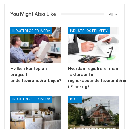
You Might Also Like
All
INDUSTRI OG ERHVERV
INDUSTRI OG ERHVERV
Hvilken kontoplan
Hvordan registrerer man
bruges til
fakturaer for
underleverandørarbejde?
regnskabsunderleverandører
i Frankrig?
INDUSTRI OG ERHVERV
BOLIG