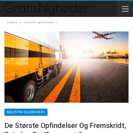
Home
Industri og erhverv
INDUSTRI OG ERHVERV
De Største Opfindelser Og Fremskridt,