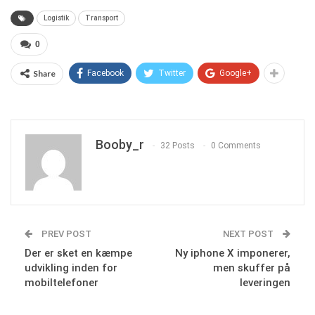
Logistik
Transport
0
Share
Facebook
Twitter
Google+
Booby_r
32 Posts
0 Comments
PREV POST
NEXT POST
Der er sket en kæmpe
Ny iphone X imponerer,
udvikling inden for
men skuffer på
mobiltelefoner
leveringen