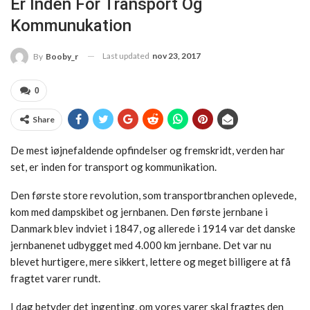
Er Inden For Transport Og
Kommunukation
Last updated
nov 23, 2017
By
Booby_r
0
Share
De mest iøjnefaldende opfindelser og fremskridt, verden har
set, er inden for transport og kommunikation.
Den første store revolution, som transportbranchen oplevede,
kom med dampskibet og jernbanen. Den første jernbane i
Danmark blev indviet i 1847, og allerede i 1914 var det danske
jernbanenet udbygget med 4.000 km jernbane. Det var nu
blevet hurtigere, mere sikkert, lettere og meget billigere at få
fragtet varer rundt.
I dag betyder det ingenting, om vores varer skal fragtes den