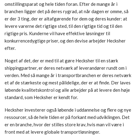
omstillingsparat og hele tiden foran. Efter de mange år i
branchen ligger det på deres rygrad, at når dagen er omme, så
er der 3 ting, der er altafgørende for dem og deres kunder: at
levere varerne det rigtige sted, til den rigtige tid og til den
rigtige pris. Kunderne vil have effektive løsninger til
konkurrencedygtige priser, og den devise arbejder Hecksher
efter.
Noget af det, der er med til at gøre Hecksher til en stærk
shippingpartner, er deres netværk af leverandører rundt om i
verden. Med så mange år i transportbranchen er deres netværk
et af de stærkeste og mest pålidelige, der er at finde. Der laves
løbende kvalitetskontrol og alle arbejder på at levere den høje
standard, som Hecksher er kendt for.
Hecksher investerer også løbende i uddannelse og flere og nye
ressourcer, så de hele tiden er på forkant med udviklingen. Det
er en branche, hvor der stilles store krav, hvis man vil være i
front med at levere globale transportløsninger.