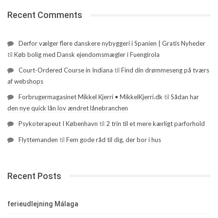
Recent Comments
Derfor vælger flere danskere nybyggeri i Spanien | Gratis Nyheder
til
Køb bolig med Dansk ejendomsmægler i Fuengirola
Court-Ordered Course in Indiana
til
Find din drømmeseng på tværs
af webshops
Forbrugermagasinet Mikkel Kjerri • MikkelKjerri.dk
til
Sådan har
den nye quick lån lov ændret lånebranchen
Psykoterapeut I København
til
2 trin til et mere kærligt parforhold
Flyttemanden
til
Fem gode råd til dig, der bor i hus
Recent Posts
ferieudlejning Málaga