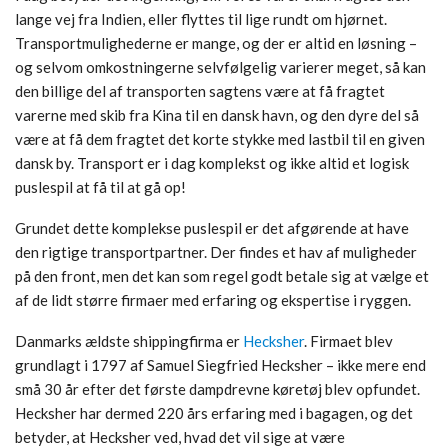
lange vej fra Indien, eller flyttes til lige rundt om hjørnet.
Transportmulighederne er mange, og der er altid en løsning –
og selvom omkostningerne selvfølgelig varierer meget, så kan
den billige del af transporten sagtens være at få fragtet
varerne med skib fra Kina til en dansk havn, og den dyre del så
være at få dem fragtet det korte stykke med lastbil til en given
dansk by. Transport er i dag komplekst og ikke altid et logisk
puslespil at få til at gå op!
Grundet dette komplekse puslespil er det afgørende at have
den rigtige transportpartner. Der findes et hav af muligheder
på den front, men det kan som regel godt betale sig at vælge et
af de lidt større firmaer med erfaring og ekspertise i ryggen.
Danmarks ældste shippingfirma er
Hecksher
. Firmaet blev
grundlagt i 1797 af Samuel Siegfried Hecksher – ikke mere end
små 30 år efter det første dampdrevne køretøj blev opfundet.
Hecksher har dermed 220 års erfaring med i bagagen, og det
betyder, at Hecksher ved, hvad det vil sige at være