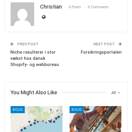
Christian
6 Posts
0 Comments
PREV POST
NEXT POST
Niche resulterer i stor
Forsikringsportalen
vækst hos dansk
Shopify- og webbureau
You Might Also Like
All
BOLIG
BOLIG