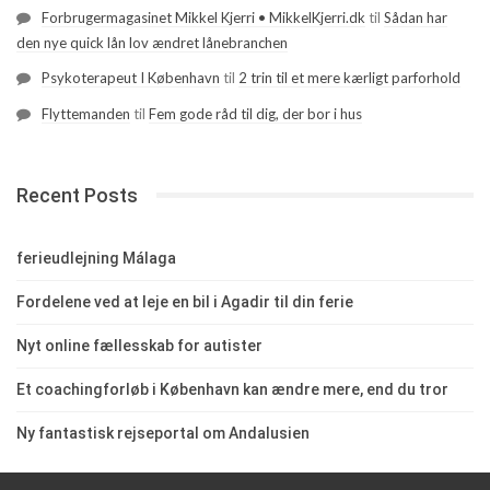
Forbrugermagasinet Mikkel Kjerri • MikkelKjerri.dk
til
Sådan har
den nye quick lån lov ændret lånebranchen
Psykoterapeut I København
til
2 trin til et mere kærligt parforhold
Flyttemanden
til
Fem gode råd til dig, der bor i hus
Recent Posts
ferieudlejning Málaga
Fordelene ved at leje en bil i Agadir til din ferie
Nyt online fællesskab for autister
Et coachingforløb i København kan ændre mere, end du tror
Ny fantastisk rejseportal om Andalusien