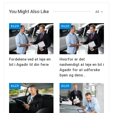
You Might Also Like
All
BILER
BILER
Fordelene ved at leje en
Hvorfor er det
bil i Agadir til din ferie
nødvendigt at leje en bil i
Agadir for at udforske
byen og dens…
BILER
BILER