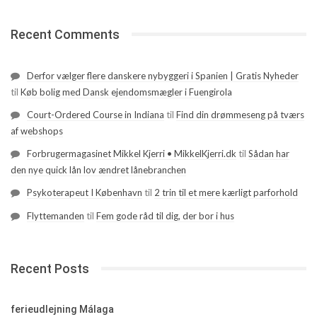
Recent Comments
Derfor vælger flere danskere nybyggeri i Spanien | Gratis Nyheder
til
Køb bolig med Dansk ejendomsmægler i Fuengirola
Court-Ordered Course in Indiana
til
Find din drømmeseng på tværs
af webshops
Forbrugermagasinet Mikkel Kjerri • MikkelKjerri.dk
til
Sådan har
den nye quick lån lov ændret lånebranchen
Psykoterapeut I København
til
2 trin til et mere kærligt parforhold
Flyttemanden
til
Fem gode råd til dig, der bor i hus
Recent Posts
ferieudlejning Málaga