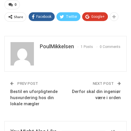
0
Share
Facebook
Twitter
Google+
PoulMikkelsen
1 Posts
0 Comments
PREV POST
NEXT POST
Bestil en uforpligtende
Derfor skal din ingeniør
husvurdering hos din
være i orden
lokale mægler