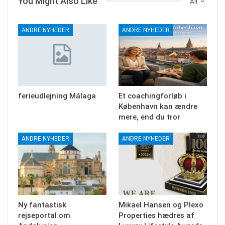
You Might Also Like
All
ANDRE NYHEDER
ANDRE NYHEDER
ferieudlejning Málaga
Et coachingforløb i
København kan ændre
mere, end du tror
ANDRE NYHEDER
ANDRE NYHEDER
Ny fantastisk
Mikael Hansen og Plexo
rejseportal om
Properties hædres af