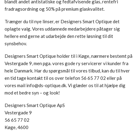
blandt andet antistatiske og fedtafvisende glas, rentefri
fradragsordning og 50% på premium glaskvalitet.
Trænger du til nye linser, er Designers Smart Optique det
oplagte valg. Vores uddannede medarbejdere påtager sig
hellere end gerne at udarbejde den rette løsning til dit
synsbehov.
Designers Smart Optique holder til i Køge, nærmere bestemt på
Vestergade 9, men pga. vores gode ry servicerer vi kunder fra
hele Danmark. Har du spørgsmål til vores tilbud, kan du til hver
en tid tage kontakt til os over telefon 56 65 77 02 eller på
vores mail info@ds-optique.dk. Vi glæder os til at hjælpe dig
mod et bedre syn – og look!
Designers Smart Optique ApS
Vestergade 9
56 65 77 02
Køge, 4600