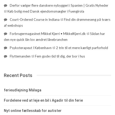
Derfor vælger flere danskere nybyggeri i Spanien | Gratis Nyheder
til
Køb bolig med Dansk ejendomsmægler i Fuengirola
Court-Ordered Course in Indiana
til
Find din drømmeseng på tværs
af webshops
Forbrugermagasinet Mikkel Kjerri • MikkelKjerri.dk
til
Sådan har
den nye quick lån lov ændret lånebranchen
Psykoterapeut I København
til
2 trin til et mere kærligt parforhold
Flyttemanden
til
Fem gode råd til dig, der bor i hus
Recent Posts
ferieudlejning Málaga
Fordelene ved at leje en bil i Agadir til din ferie
Nyt online fællesskab for autister