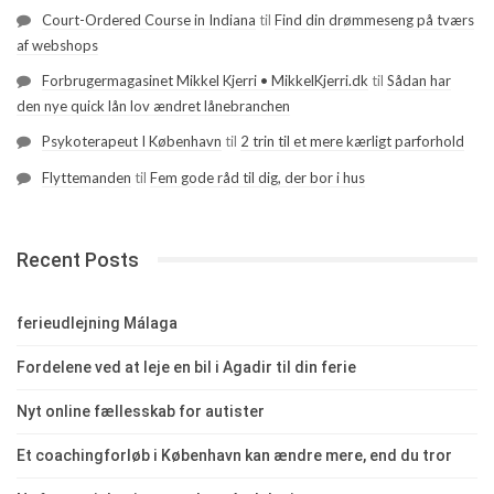
Court-Ordered Course in Indiana
til
Find din drømmeseng på tværs
af webshops
Forbrugermagasinet Mikkel Kjerri • MikkelKjerri.dk
til
Sådan har
den nye quick lån lov ændret lånebranchen
Psykoterapeut I København
til
2 trin til et mere kærligt parforhold
Flyttemanden
til
Fem gode råd til dig, der bor i hus
Recent Posts
ferieudlejning Málaga
Fordelene ved at leje en bil i Agadir til din ferie
Nyt online fællesskab for autister
Et coachingforløb i København kan ændre mere, end du tror