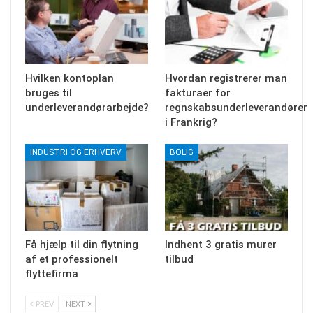
Hvilken kontoplan
Hvordan registrerer man
bruges til
fakturaer for
underleverandørarbejde?
regnskabsunderleverandører
i Frankrig?
INDUSTRI OG ERHVERV
BOLIG
Få hjælp til din flytning
Indhent 3 gratis murer
af et professionelt
tilbud
flyttefirma
PREV
NEXT