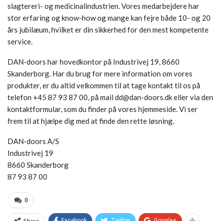
slagtereri- og medicinalindustrien. Vores medarbejdere har
stor erfaring og know-how og mange kan fejre både 10- og 20
års jubilæum, hvilket er din sikkerhed for den mest kompetente
service.
DAN-doors har hovedkontor på Industrivej 19, 8660
Skanderborg. Har du brug for mere information om vores
produkter, er du altid velkommen til at tage kontakt til os på
telefon +45 87 93 87 00, på mail dd@dan-doors.dk eller via den
kontaktformular, som du finder på vores hjemmeside. Vi ser
frem til at hjælpe dig med at finde den rette løsning.
DAN-doors A/S
Industrivej 19
8660 Skanderborg
87 93 87 00
0
Share
Facebook
Twitter
Google+