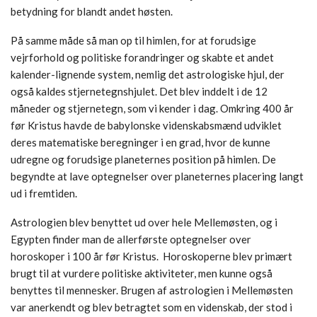
betydning for blandt andet høsten.
På samme måde så man op til himlen, for at forudsige
vejrforhold og politiske forandringer og skabte et andet
kalender-lignende system, nemlig det astrologiske hjul, der
også kaldes stjernetegnshjulet. Det blev inddelt i de 12
måneder og stjernetegn, som vi kender i dag. Omkring 400 år
før Kristus havde de babylonske videnskabsmænd udviklet
deres matematiske beregninger i en grad, hvor de kunne
udregne og forudsige planeternes position på himlen. De
begyndte at lave optegnelser over planeternes placering langt
ud i fremtiden.
Astrologien blev benyttet ud over hele Mellemøsten, og i
Egypten finder man de allerførste optegnelser over
horoskoper i 100 år før Kristus.
Horoskoperne blev primært
brugt til at vurdere politiske aktiviteter, men kunne også
benyttes til mennesker. Brugen af astrologien i Mellemøsten
var anerkendt og blev betragtet som en videnskab, der stod i