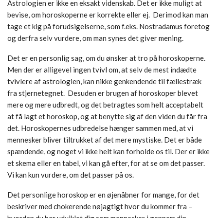
Astrologien er ikke en eksakt videnskab. Det er ikke muligt at
bevise, om horoskoperne er korrekte eller ej.
Derimod kan man
tage et kig på forudsigelserne, som f.eks. Nostradamus foretog
og derfra selv vurdere, om man synes det giver mening.
Det er en personlig sag, om du ønsker at tro på horoskoperne.
Men der er alligevel ingen tvivl om, at selv de mest indædte
tvivlere af astrologien, kan nikke genkendende til fællestræk
fra stjernetegnet.
Desuden er brugen af horoskoper blevet
mere og mere udbredt, og det betragtes som helt acceptabelt
at få lagt et horoskop, og at benytte sig af den viden du får fra
det. Horoskopernes udbredelse hænger sammen med, at vi
mennesker bliver tiltrukket af det mere mystiske. Det er både
spændende, og noget vi ikke helt kan forholde os til. Der er ikke
et skema eller en tabel, vi kan gå efter, for at se om det passer.
Vi kan kun vurdere, om det passer på os.
Det personlige horoskop er en øjenåbner for mange, for det
beskriver med chokerende nøjagtigt hvor du kommer fra –