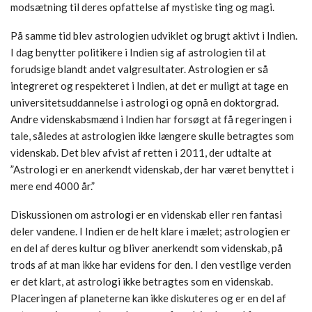
modsætning til deres opfattelse af mystiske ting og magi.
På samme tid blev astrologien udviklet og brugt aktivt i Indien.
I dag benytter politikere i Indien sig af astrologien til at
forudsige blandt andet valgresultater. Astrologien er så
integreret og respekteret i Indien, at det er muligt at tage en
universitetsuddannelse i astrologi og opnå en doktorgrad.
Andre videnskabsmænd i Indien har forsøgt at få regeringen i
tale, således at astrologien ikke længere skulle betragtes som
videnskab. Det blev afvist af retten i 2011, der udtalte at
”Astrologi er en anerkendt videnskab, der har været benyttet i
mere end 4000 år.”
Diskussionen om astrologi er en videnskab eller ren fantasi
deler vandene. I Indien er de helt klare i mælet; astrologien er
en del af deres kultur og bliver anerkendt som videnskab, på
trods af at man ikke har evidens for den. I den vestlige verden
er det klart, at astrologi ikke betragtes som en videnskab.
Placeringen af planeterne kan ikke diskuteres og er en del af