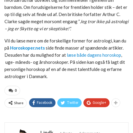
hvordan du har udviklet dig som mennesker i gennem din
barndom. Om forudsigelserne for fremtiden holder stik – det er
op til dig selv at finde ud af. Den britiske forfatter Arthur C.
Clarke sagde meget morsomt engang ”
Jeg tror ikke på astrologi
– jeg er Skytte og vi er skeptiske!”.
Vil du læse mere om de forskellige former for astrologi, kan du
på
Horoskoper.nets
side finde masser af spændende artikler.
Desuden har du mulighed for at
læse både dagens horoskop
,
uge- måneds- og årshoroskoper. På siden kan også få lagt dit
personlige horoskop af en af de mest talentfulde og erfarne
astrologer i Danmark.
0
Share
Facebook
Twitter
Google+
Lindk