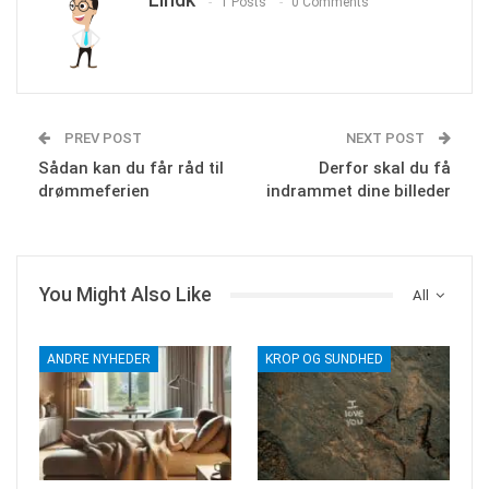
1 Posts
0 Comments
PREV POST
NEXT POST
Sådan kan du får råd til
Derfor skal du få
drømmeferien
indrammet dine billeder
You Might Also Like
All
ANDRE NYHEDER
KROP OG SUNDHED