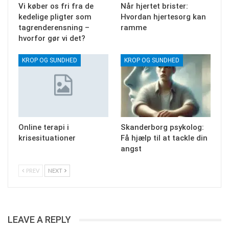
Vi køber os fri fra de
Når hjertet brister:
kedelige pligter som
Hvordan hjertesorg kan
tagrenderensning –
ramme
hvorfor gør vi det?
KROP OG SUNDHED
KROP OG SUNDHED
Online terapi i
Skanderborg psykolog:
krisesituationer
Få hjælp til at tackle din
angst
PREV
NEXT
LEAVE A REPLY