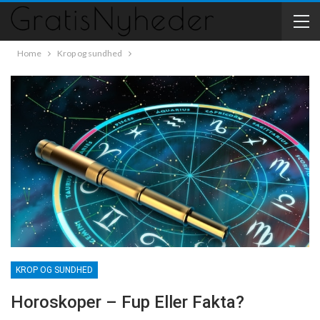
Home
Krop og sundhed
KROP OG SUNDHED
Horoskoper – Fup Eller Fakta?