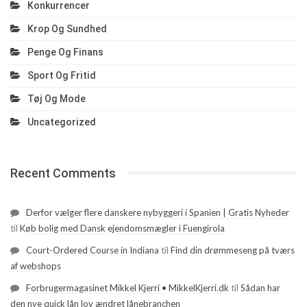
Konkurrencer
Krop Og Sundhed
Penge Og Finans
Sport Og Fritid
Tøj Og Mode
Uncategorized
Recent Comments
Derfor vælger flere danskere nybyggeri i Spanien | Gratis Nyheder
til
Køb bolig med Dansk ejendomsmægler i Fuengirola
Court-Ordered Course in Indiana
til
Find din drømmeseng på tværs
af webshops
Forbrugermagasinet Mikkel Kjerri • MikkelKjerri.dk
til
Sådan har
den nye quick lån lov ændret lånebranchen