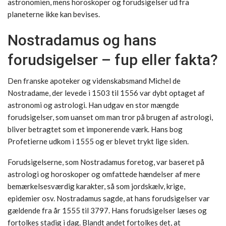
astronomien, mens horoskoper og forudsigelser ud fra
planeterne ikke kan bevises.
Nostradamus og hans
forudsigelser – fup eller fakta?
Den franske apoteker og videnskabsmand Michel de
Nostradame, der levede i 1503 til 1556 var dybt optaget af
astronomi og astrologi. Han udgav en stor mængde
forudsigelser, som uanset om man tror på brugen af astrologi,
bliver betragtet som et imponerende værk. Hans bog
Profetierne udkom i 1555 og er blevet trykt lige siden.
Forudsigelserne, som Nostradamus foretog, var baseret på
astrologi og horoskoper og omfattede hændelser af mere
bemærkelsesværdig karakter, så som jordskælv, krige,
epidemier osv. Nostradamus sagde, at hans forudsigelser var
gældende fra år 1555 til
3797.
Hans forudsigelser læses og
fortolkes stadig i dag. Blandt andet fortolkes det, at