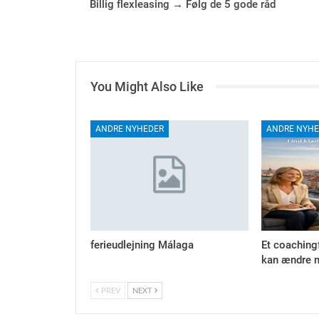
Billig flexleasing → Følg de 5 gode råd
You Might Also Like
ANDRE NYHEDER
ANDRE NYHE
ferieudlejning Málaga
Et coaching
kan ændre m
PREV
NEXT