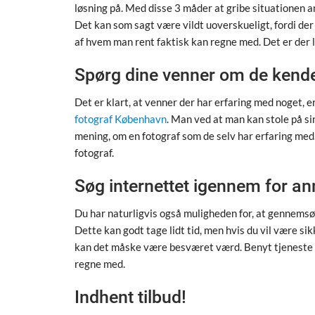
løsning på. Med disse 3 måder at gribe situationen an
Det kan som sagt være vildt uoverskueligt, fordi de
af hvem man rent faktisk kan regne med. Det er der 
Spørg dine venner om de kend
Det er klart, at venner der har erfaring med noget, er
fotograf København
. Man ved at man kan stole på si
mening, om en fotograf som de selv har erfaring med. 
fotograf.
Søg internettet igennem for a
Du har naturligvis også muligheden for, at gennemsø
Dette kan godt tage lidt tid, men hvis du vil være sikk
kan det måske være besværet værd. Benyt tjenest
regne med.
Indhent tilbud!