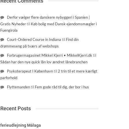
Recent Comments
Derfor vælger flere danskere nybyggeri i Spanien |
Gratis Nyheder
til
Køb bolig med Dansk ejendomsmægler i
Fuengirola
Court-Ordered Course in Indiana
til
Find din
drømmeseng på tværs af webshops
Forbrugermagasinet Mikkel Kjerri • MikkelKjerri.dk
til
Sådan har den nye quick lån lov ændret lånebranchen
Psykoterapeut I København
til
2 trin til et mere kærligt
parforhold
Flyttemanden
til
Fem gode råd til dig, der bor i hus
Recent Posts
ferieudlejning Málaga