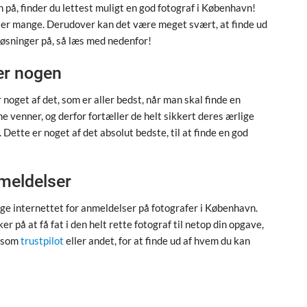
 på, finder du lettest muligt en god fotograf i København!
r er mange. Derudover kan det være meget svært, at finde ud
løsninger på, så læs med nedenfor!
er nogen
 noget af det, som er aller bedst, når man skal finde en
ne venner, og derfor fortæller de helt sikkert deres ærlige
Dette er noget af det absolut bedste, til at finde en god
nmeldelser
ge internettet for anmeldelser på fotografer i København.
er på at få fat i den helt rette fotograf til netop din opgave,
e som
trustpilot
eller andet, for at finde ud af hvem du kan