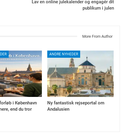
Lav en online julekalender og engagér dit
publikum i julen
More From Author
DER
ANDRE NYHEDER
forløb i København
Ny fantastisk rejseportal om
ere, end du tror
Andalusien