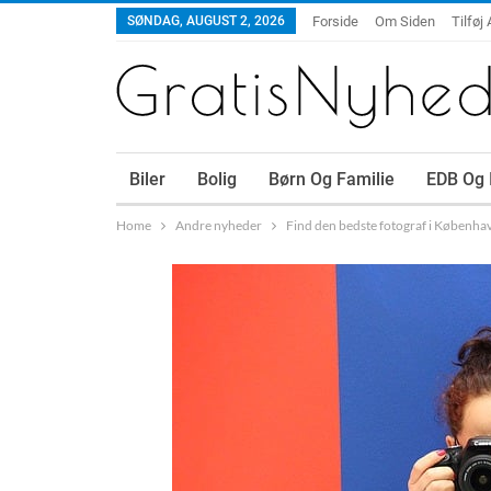
SØNDAG, AUGUST 2, 2026
Forside
Om Siden
Tilføj 
Biler
Bolig
Børn Og Familie
EDB Og 
Home
Andre nyheder
Find den bedste fotograf i Københa