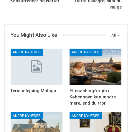
Konkurrencer på Nettet
Dette fiskegrej skal du
vælge
You Might Also Like
All
ANDRE NYHEDER
ANDRE NYHEDER
ferieudlejning Málaga
Et coachingforløb i
København kan ændre
mere, end du tror
ANDRE NYHEDER
ANDRE NYHEDER