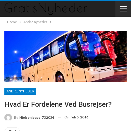
Home
Andre nyheder
ANDRE NYHEDER
Hvad Er Fordelene Ved Busrejser?
On
feb 5, 2016
By
Nielsenjesper732034