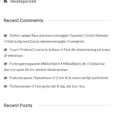
Uncategorized
Recent Comments
Derfor vælger flere danskere nybyggeri i Spanien | Gratis Nyheder
til
Køb bolig med Dansk ejendomsmægler i Fuengirola
Court-Ordered Course in Indiana
til
Find din drømmeseng på tværs
af webshops
Forbrugermagasinet Mikkel Kjerri • MikkelKjerri.dk
til
Sådan har
den nye quick lån lov ændret lånebranchen
Psykoterapeut I København
til
2 trin til et mere kærligt parforhold
Flyttemanden
til
Fem gode råd til dig, der bor i hus
Recent Posts