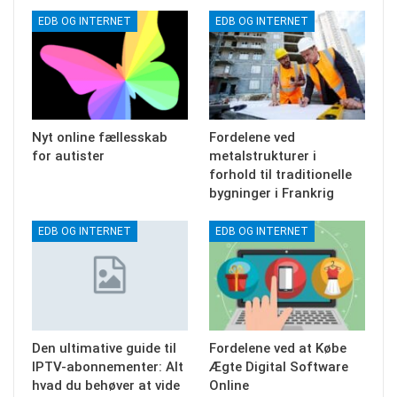
EDB OG INTERNET
EDB OG INTERNET
Nyt online fællesskab
Fordelene ved
for autister
metalstrukturer i
forhold til traditionelle
bygninger i Frankrig
EDB OG INTERNET
EDB OG INTERNET
Den ultimative guide til
Fordelene ved at Købe
IPTV-abonnementer: Alt
Ægte Digital Software
hvad du behøver at vide
Online