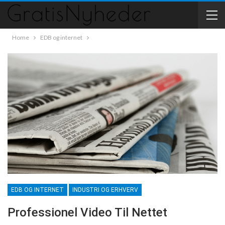
Home
EDB og internet
EDB OG INTERNET
INDUSTRI OG ERHVERV
Professionel Video Til Nettet