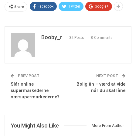
Share
Facebook
Twitter
Google+
Booby_r
32 Posts
0 Comments
PREV POST
NEXT POST
Slår online
Boliglån – værd at vide
supermarkederne
når du skal låne
nærsupermarkederne?
You Might Also Like
More From Author