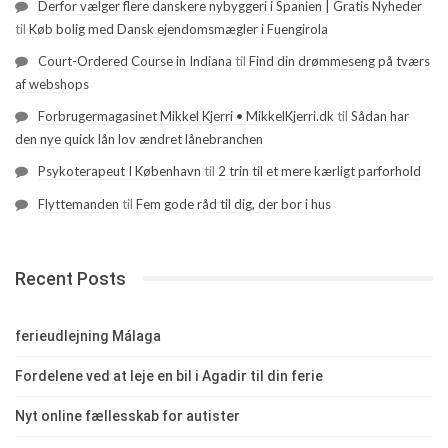
Derfor vælger flere danskere nybyggeri i Spanien | Gratis Nyheder
til
Køb bolig med Dansk ejendomsmægler i Fuengirola
Court-Ordered Course in Indiana
til
Find din drømmeseng på tværs
af webshops
Forbrugermagasinet Mikkel Kjerri • MikkelKjerri.dk
til
Sådan har
den nye quick lån lov ændret lånebranchen
Psykoterapeut I København
til
2 trin til et mere kærligt parforhold
Flyttemanden
til
Fem gode råd til dig, der bor i hus
Recent Posts
ferieudlejning Málaga
Fordelene ved at leje en bil i Agadir til din ferie
Nyt online fællesskab for autister