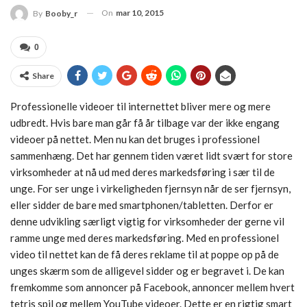
On
mar 10, 2015
By
Booby_r
0
Share
Professionelle videoer til internettet bliver mere og mere
udbredt. Hvis bare man går få år tilbage var der ikke engang
videoer på nettet. Men nu kan det bruges i professionel
sammenhæng. Det har gennem tiden været lidt svært for store
virksomheder at nå ud med deres markedsføring i sær til de
unge. For ser unge i virkeligheden fjernsyn når de ser fjernsyn,
eller sidder de bare med smartphonen/tabletten. Derfor er
denne udvikling særligt vigtig for virksomheder der gerne vil
ramme unge med deres markedsføring. Med en professionel
video til nettet kan de få deres reklame til at poppe op på de
unges skærm som de alligevel sidder og er begravet i. De kan
fremkomme som annoncer på Facebook, annoncer mellem hvert
tetris spil og mellem YouTube videoer. Dette er en rigtig smart