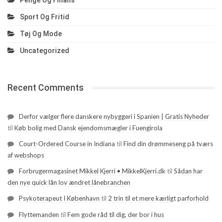
Penge Og Finans
Sport Og Fritid
Tøj Og Mode
Uncategorized
Recent Comments
Derfor vælger flere danskere nybyggeri i Spanien | Gratis Nyheder
til
Køb bolig med Dansk ejendomsmægler i Fuengirola
Court-Ordered Course in Indiana
til
Find din drømmeseng på tværs
af webshops
Forbrugermagasinet Mikkel Kjerri • MikkelKjerri.dk
til
Sådan har
den nye quick lån lov ændret lånebranchen
Psykoterapeut I København
til
2 trin til et mere kærligt parforhold
Flyttemanden
til
Fem gode råd til dig, der bor i hus