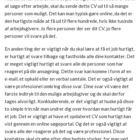
at søge efter arbejde, skal du sende dette CV ud til så mange
personer som muligt. Det kan man typisk gøre online, da det er
den hurtigste måde at få ud til flere hundrede, hvis ikke tusinde
af arbejdsgivere. Jo flere personer der ser dit CV, jo flere
personer vil svare på det.
En anden ting der er vigtigt når du skal lære at få et job hurtigt,
er hurtigt at svare tilbage og fastholde alle dine kontakter. Det
er meget vigtigt hurtigt at svare alle de personer som har
reageret på din ansøgning. Dette svar kan komme i form af en
e-mail, et opkald eller en verbal samtale. Det er også vigtigt at
være professionel omkring disse svar. Dine svar vil være det
første indtryk til den mulige arbejdsgiver og de skal derfor
tages alvorligt. Konkluderende, er det vigtigt at huske på disse
to simple trin når man undrer dig over hvordan man hurtigt får
et job. Det er vigtigt at have et opdateret CV som hurtigt kan
vist gennem en online søgeportal. Og det er også vigtigt at
svare alle der reagerer på det og være professionel. Disse
kontakter skal stræbe efter dine bedste styrker, for man ved