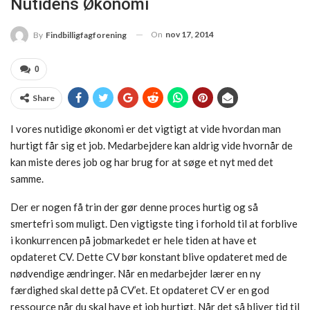
Nutidens Økonomi
On
nov 17, 2014
By
Findbilligfagforening
0
Share
I vores nutidige økonomi er det vigtigt at vide hvordan man
hurtigt får sig et job. Medarbejdere kan aldrig vide hvornår de
kan miste deres job og har brug for at søge et nyt med det
samme.
Der er nogen få trin der gør denne proces hurtig og så
smertefri som muligt. Den vigtigste ting i forhold til at forblive
i konkurrencen på jobmarkedet er hele tiden at have et
opdateret CV. Dette CV bør konstant blive opdateret med de
nødvendige ændringer. Når en medarbejder lærer en ny
færdighed skal dette på CV’et. Et opdateret CV er en god
ressource når du skal have et job hurtigt. Når det så bliver tid til