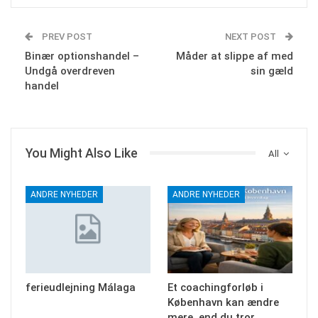
PREV POST
NEXT POST
Binær optionshandel –
Måder at slippe af med
Undgå overdreven
sin gæld
handel
You Might Also Like
All
ANDRE NYHEDER
ANDRE NYHEDER
ferieudlejning Málaga
Et coachingforløb i
København kan ændre
mere, end du tror