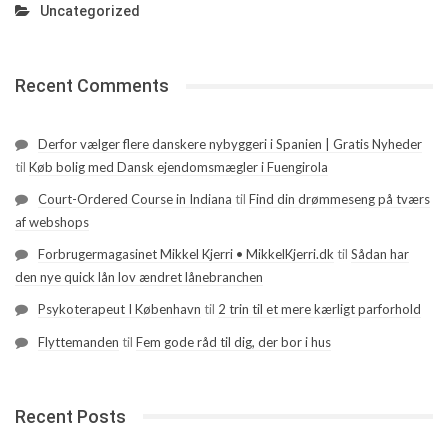
Uncategorized
Recent Comments
Derfor vælger flere danskere nybyggeri i Spanien | Gratis Nyheder
til
Køb bolig med Dansk ejendomsmægler i Fuengirola
Court-Ordered Course in Indiana
til
Find din drømmeseng på tværs
af webshops
Forbrugermagasinet Mikkel Kjerri • MikkelKjerri.dk
til
Sådan har
den nye quick lån lov ændret lånebranchen
Psykoterapeut I København
til
2 trin til et mere kærligt parforhold
Flyttemanden
til
Fem gode råd til dig, der bor i hus
Recent Posts