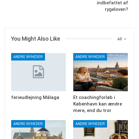
indbefattet af
rygeloven?
You Might Also Like
All
ANDRE NYHEDER
ANDRE NYHEDER
ferieudlejning Málaga
Et coachingforløb i
København kan ændre
mere, end du tror
ANDRE NYHEDER
ANDRE NYHEDER