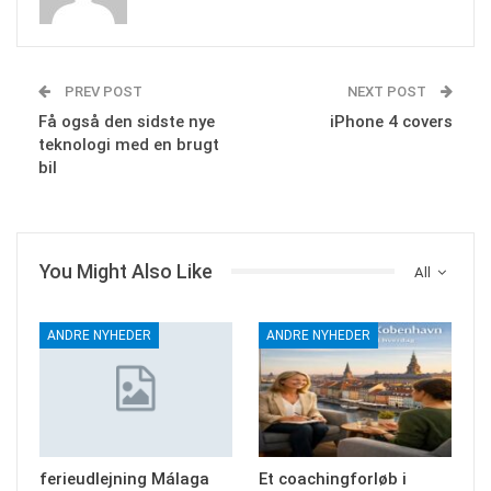
PREV POST
NEXT POST
Få også den sidste nye
iPhone 4 covers
teknologi med en brugt
bil
You Might Also Like
All
ANDRE NYHEDER
ANDRE NYHEDER
ferieudlejning Málaga
Et coachingforløb i