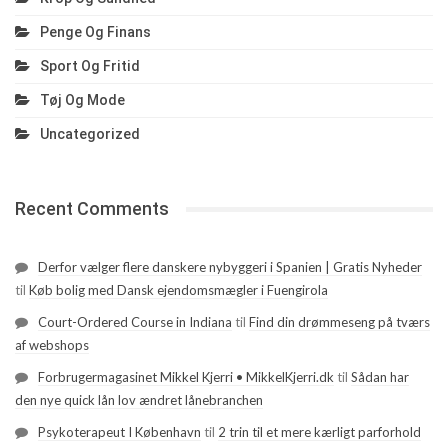
Penge Og Finans
Sport Og Fritid
Tøj Og Mode
Uncategorized
Recent Comments
Derfor vælger flere danskere nybyggeri i Spanien | Gratis Nyheder
til
Køb bolig med Dansk ejendomsmægler i Fuengirola
Court-Ordered Course in Indiana
til
Find din drømmeseng på tværs
af webshops
Forbrugermagasinet Mikkel Kjerri • MikkelKjerri.dk
til
Sådan har
den nye quick lån lov ændret lånebranchen
Psykoterapeut I København
til
2 trin til et mere kærligt parforhold