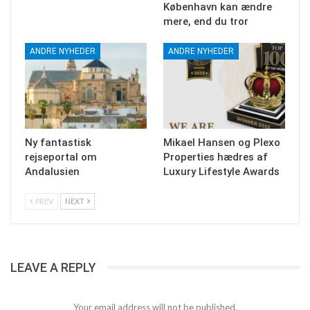
København kan ændre
mere, end du tror
ANDRE NYHEDER
ANDRE NYHEDER
Ny fantastisk
Mikael Hansen og Plexo
rejseportal om
Properties hædres af
Andalusien
Luxury Lifestyle Awards
PREV
NEXT
LEAVE A REPLY
Your email address will not be published.