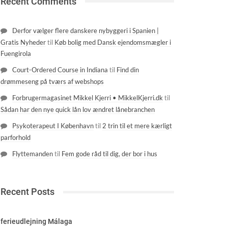
Recent Comments
Derfor vælger flere danskere nybyggeri i Spanien |
Gratis Nyheder
til
Køb bolig med Dansk ejendomsmægler i
Fuengirola
Court-Ordered Course in Indiana
til
Find din
drømmeseng på tværs af webshops
Forbrugermagasinet Mikkel Kjerri • MikkelKjerri.dk
til
Sådan har den nye quick lån lov ændret lånebranchen
Psykoterapeut I København
til
2 trin til et mere kærligt
parforhold
Flyttemanden
til
Fem gode råd til dig, der bor i hus
Recent Posts
ferieudlejning Málaga