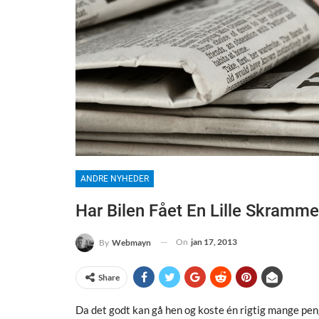
ANDRE NYHEDER
Har Bilen Fået En Lille Skramm
On
jan 17, 2013
By
Webmayn
Share
Da det godt kan gå hen og koste én rigtig mange penge