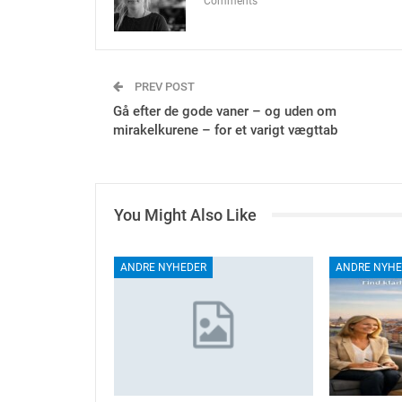
Comments
PREV POST
Gå efter de gode vaner – og uden om
mirakelkurene – for et varigt vægttab
You Might Also Like
ANDRE NYHEDER
ANDRE NYHE