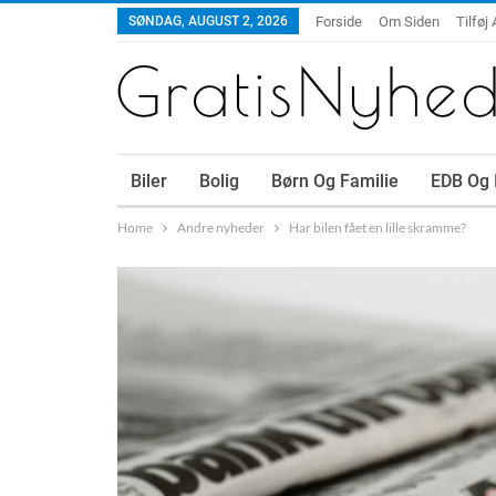
SØNDAG, AUGUST 2, 2026
Forside
Om Siden
Tilføj 
Biler
Bolig
Børn Og Familie
EDB Og 
Home
Andre nyheder
Har bilen fået en lille skramme?