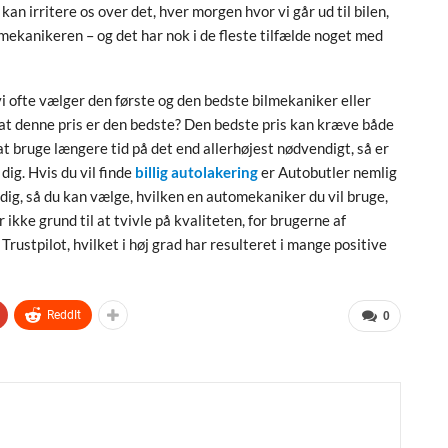
kan irritere os over det, hver morgen hvor vi går ud til bilen,
 bilmekanikeren – og det har nok i de fleste tilfælde noget med
i ofte vælger den første og den bedste bilmekaniker eller
at denne pris er den bedste? Den bedste pris kan kræve både
i at bruge længere tid på det end allerhøjest nødvendigt, så er
dig. Hvis du vil finde
billig autolakering
er Autobutler nemlig
r dig, så du kan vælge, hvilken en automekaniker du vil bruge,
r ikke grund til at tvivle på kvaliteten, for brugerne af
Trustpilot, hvilket i høj grad har resulteret i mange positive
ReddIt
0