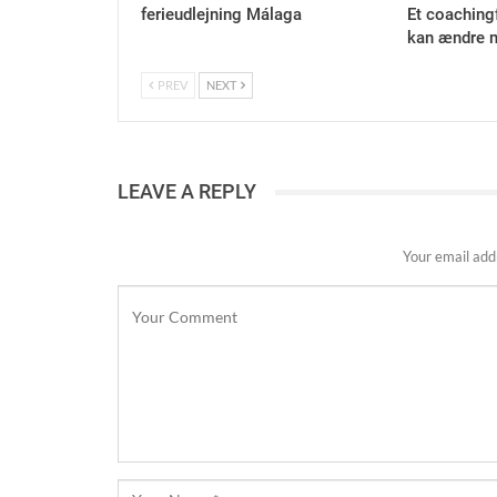
ferieudlejning Málaga
Et coaching
kan ændre m
PREV
NEXT
LEAVE A REPLY
Your email addr