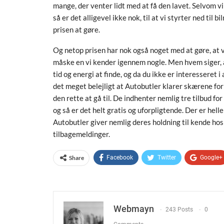
mange, der venter lidt med at få den lavet. Selvom vi 
så er det alligevel ikke nok, til at vi styrter ned til
prisen at gøre.
Og netop prisen har nok også noget med at gøre, at v
måske en vi kender igennem nogle. Men hvem siger, 
tid og energi at finde, og da du ikke er interesseret 
det meget belejligt at Autobutler klarer skærene for 
den rette at gå til. De indhenter nemlig tre tilbud fo
og så er det helt gratis og uforpligtende. Der er helle
Autobutler giver nemlig deres holdning til kende hos 
tilbagemeldinger.
Share
Facebook
Twitter
Google+
Webmayn
243 Posts
0