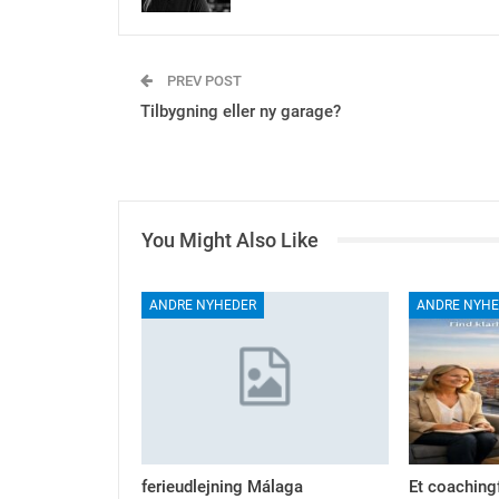
PREV POST
Tilbygning eller ny garage?
You Might Also Like
ANDRE NYHEDER
ANDRE NYHE
ferieudlejning Málaga
Et coaching