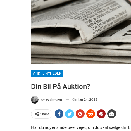
ANDRE NYHEDER
Din Bil På Auktion?
On
jan 24, 2013
By
Webmayn
Share
Har du nogensinde overvejet, om du skal sælge din bi