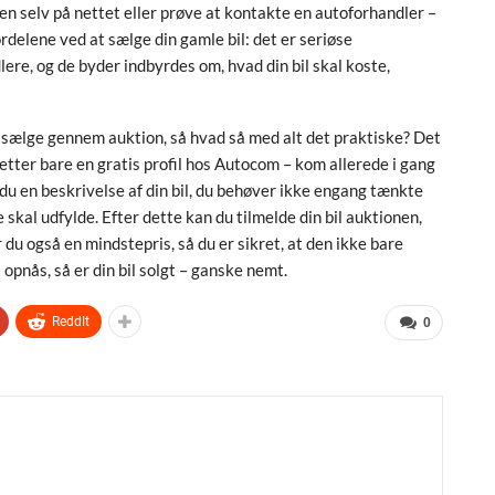
en selv på nettet eller prøve at kontakte en autoforhandler –
rdelene ved at sælge din gamle bil: det er seriøse
ere, og de byder indbyrdes om, hvad din bil skal koste,
 sælge gennem auktion, så hvad så med alt det praktiske? Det
etter bare en gratis profil hos Autocom – kom allerede i gang
 du en beskrivelse af din bil, du behøver ikke engang tænkte
 skal udfylde. Efter dette kan du tilmelde din bil auktionen,
 du også en mindstepris, så du er sikret, at den ikke bare
s opnås, så er din bil solgt – ganske nemt.
ReddIt
0