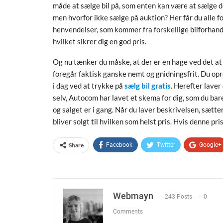
måde at sælge bil på, som enten kan være at sælge d
men hvorfor ikke sælge på auktion? Her får du alle fo
henvendelser, som kommer fra forskellige bilforhandl
hvilket sikrer dig en god pris.
Og nu tænker du måske, at der er en hage ved det at
foregår faktisk ganske nemt og gnidningsfrit. Du opr
i dag ved at trykke på
sælg bil gratis
. Herefter laver
selv, Autocom har lavet et skema for dig, som du bare
og salget er i gang. Når du laver beskrivelsen, sætter
bliver solgt til hvilken som helst pris. Hvis denne pri
Share
Facebook
Twitter
Google+
Webmayn
243 Posts
0
Comments