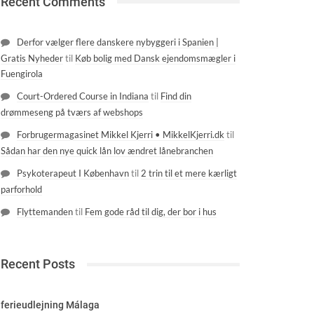
Recent Comments
Derfor vælger flere danskere nybyggeri i Spanien |
Gratis Nyheder
til
Køb bolig med Dansk ejendomsmægler i
Fuengirola
Court-Ordered Course in Indiana
til
Find din
drømmeseng på tværs af webshops
Forbrugermagasinet Mikkel Kjerri • MikkelKjerri.dk
til
Sådan har den nye quick lån lov ændret lånebranchen
Psykoterapeut I København
til
2 trin til et mere kærligt
parforhold
Flyttemanden
til
Fem gode råd til dig, der bor i hus
Recent Posts
ferieudlejning Málaga