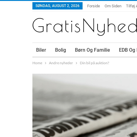
SØNDAG, AUGUST 2, 2026
Forside
Om Siden
Tilføj 
Biler
Bolig
Børn Og Familie
EDB Og 
Home
Andre nyheder
Din bil på auktion?