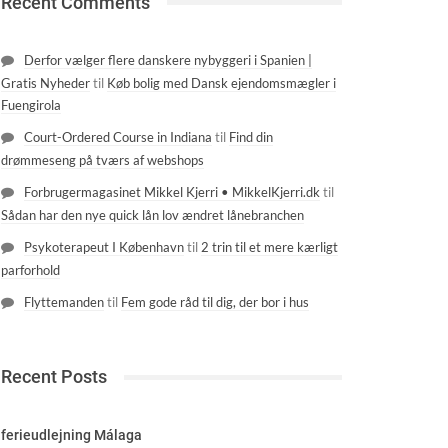
Recent Comments
Derfor vælger flere danskere nybyggeri i Spanien |
Gratis Nyheder
til
Køb bolig med Dansk ejendomsmægler i
Fuengirola
Court-Ordered Course in Indiana
til
Find din
drømmeseng på tværs af webshops
Forbrugermagasinet Mikkel Kjerri • MikkelKjerri.dk
til
Sådan har den nye quick lån lov ændret lånebranchen
Psykoterapeut I København
til
2 trin til et mere kærligt
parforhold
Flyttemanden
til
Fem gode råd til dig, der bor i hus
Recent Posts
ferieudlejning Málaga