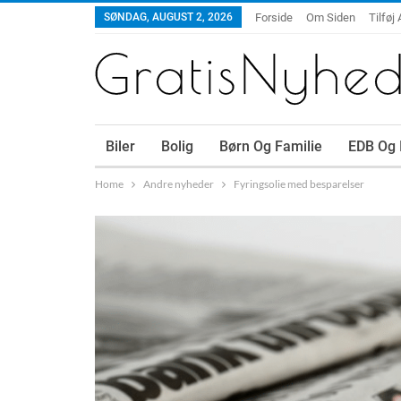
SØNDAG, AUGUST 2, 2026
Forside
Om Siden
Tilføj 
Biler
Bolig
Børn Og Familie
EDB Og 
Home
Andre nyheder
Fyringsolie med besparelser