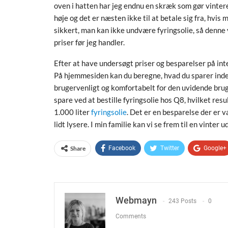
oven i hatten har jeg endnu en skræk som gør vinteren
høje og det er næsten ikke til at betale sig fra, hvis
sikkert, man kan ikke undvære fyringsolie, så denne v
priser før jeg handler.
Efter at have undersøgt priser og besparelser på int
På hjemmesiden kan du beregne, hvad du sparer inden 
brugervenligt og komfortabelt for den uvidende brug
spare ved at bestille fyringsolie hos Q8, hvilket res
1.000 liter
fyringsolie
. Det er en besparelse der er 
lidt lysere. I min familie kan vi se frem til en vint
Share
Facebook
Twitter
Google+
Webmayn
243 Posts
0
Comments