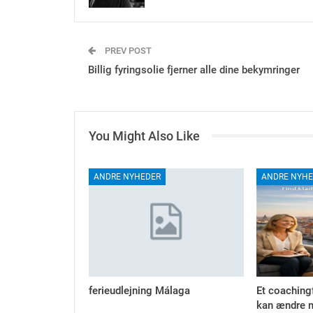
PREV POST
Billig fyringsolie fjerner alle dine bekymringer
You Might Also Like
ANDRE NYHEDER
ANDRE NYHE
ferieudlejning Málaga
Et coaching
kan ændre m