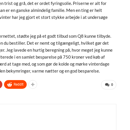
 trist og grå, det er ordet fyringsolie
.
Priserne er alt for
 man er en ganske almindelig familie. Men en ting er helt
inter har jeg gjort et stort stykke arbejde i at undersøge
ernettet, stødte jeg på et godt tilbud som Q8 kunne tilbyde.
du bestiller. Det er nemt og tilgængeligt, hvilket gør det
er. Jeg lavede en hurtig beregning på, hvor meget jeg kunne
ulterede i en samlet besparelse på 750 kroner ved køb af
værd at tage med, og som gør de kolde og mørke vinterdage
er uden bekymringer, varme nætter og en god besparelse.
ReddIt
0