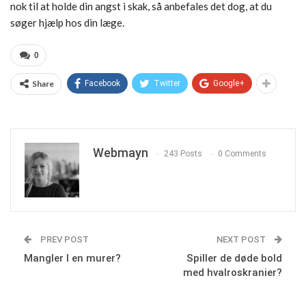
nok til at holde din angst i skak, så anbefales det dog, at du
søger hjælp hos din læge.
0
Share
Facebook
Twitter
Google+
Webmayn
243 Posts
0 Comments
PREV POST
NEXT POST
Mangler I en murer?
Spiller de døde bold
med hvalroskranier?