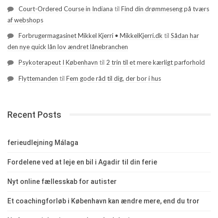
Court-Ordered Course in Indiana
til
Find din drømmeseng på tværs
af webshops
Forbrugermagasinet Mikkel Kjerri • MikkelKjerri.dk
til
Sådan har
den nye quick lån lov ændret lånebranchen
Psykoterapeut I København
til
2 trin til et mere kærligt parforhold
Flyttemanden
til
Fem gode råd til dig, der bor i hus
Recent Posts
ferieudlejning Málaga
Fordelene ved at leje en bil i Agadir til din ferie
Nyt online fællesskab for autister
Et coachingforløb i København kan ændre mere, end du tror