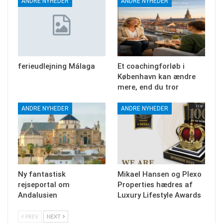
ANDRE NYHEDER
ANDRE NYHEDER
ferieudlejning Málaga
Et coachingforløb i
København kan ændre
mere, end du tror
ANDRE NYHEDER
ANDRE NYHEDER
Ny fantastisk
Mikael Hansen og Plexo
rejseportal om
Properties hædres af
Andalusien
Luxury Lifestyle Awards
PREV
NEXT