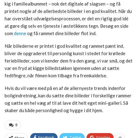
kig i familiealbummet – nok det digitale af slagsen – og få
printet nogle af de allerbedste billeder i en god kvalitet. Når du
har overstået udvælgelsesprocessen, er det en rigtig god idé
at gøre dig selv en tjeneste i æstetikkens tegn. Besøg en side
som
denne
og få rammet dine billeder flot ind.
Når billederne er printet i god kvalitet og rammet pænt ind,
bliver de opgraderet til personlig kunst i stedet for krøllede
feriebilleder, som vi kender dem fra den gang, vi var små, og det
var en fryd at kigge billedstakken igennem uden at sætte
fedtfingre, når filmen kom tilbage fra fremkaldelse.
Hvis du vil være med på en af de allernyeste trends indenfor
boligindretning, kan du sætte dine billeder i forskellige rammer
og sætte en hel væg af til at lave dit helt eget mini-galleri. Så
skaber du både personlighed og hygge i dit hjem.
0
Share
Facebook
Twitter
Google+