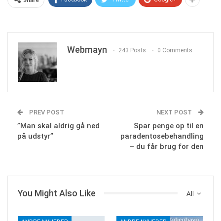
Webmayn
243 Posts
0 Comments
PREV POST
NEXT POST
”Man skal aldrig gå ned
Spar penge op til en
på udstyr”
paradentosebehandling
– du får brug for den
You Might Also Like
All