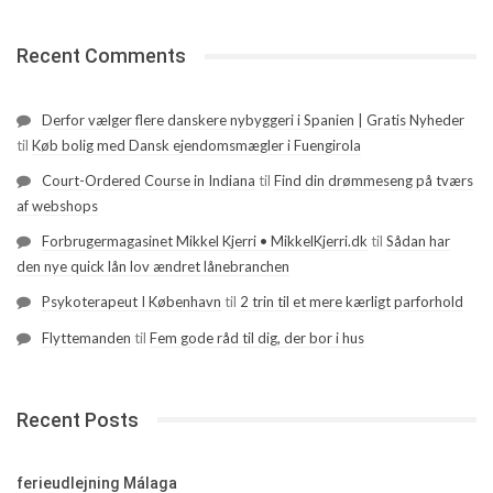
Recent Comments
Derfor vælger flere danskere nybyggeri i Spanien | Gratis Nyheder
til
Køb bolig med Dansk ejendomsmægler i Fuengirola
Court-Ordered Course in Indiana
til
Find din drømmeseng på tværs
af webshops
Forbrugermagasinet Mikkel Kjerri • MikkelKjerri.dk
til
Sådan har
den nye quick lån lov ændret lånebranchen
Psykoterapeut I København
til
2 trin til et mere kærligt parforhold
Flyttemanden
til
Fem gode råd til dig, der bor i hus
Recent Posts
ferieudlejning Málaga