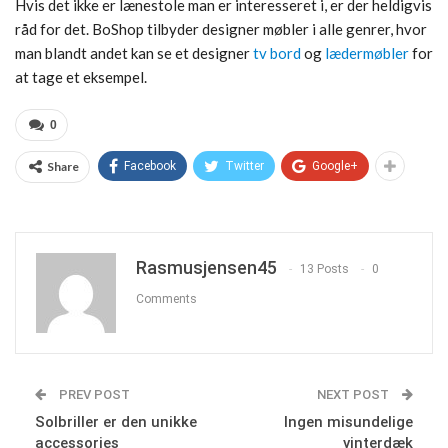
Hvis det ikke er lænestole man er interesseret i, er der heldigvis
råd for det. BoShop tilbyder designer møbler i alle genrer, hvor
man blandt andet kan se et designer
tv bord
og
lædermøbler
for
at tage et eksempel.
0
Share
Facebook
Twitter
Google+
Rasmusjensen45
13 Posts
0
Comments
PREV POST
NEXT POST
Solbriller er den unikke
Ingen misundelige
accessories
vinterdæk