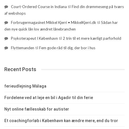
Court-Ordered Course in Indiana
til
Find din drømmeseng på tværs
af webshops
Forbrugermagasinet Mikkel Kjerri • MikkelKjerri.dk
til
Sådan har
den nye quick lån lov ændret lånebranchen
Psykoterapeut I København
til
2 trin til et mere kærligt parforhold
Flyttemanden
til
Fem gode råd til dig, der bor i hus
Recent Posts
ferieudlejning Málaga
Fordelene ved at leje en bil i Agadir til din ferie
Nyt online fællesskab for autister
Et coachingforløb i København kan ændre mere, end du tror