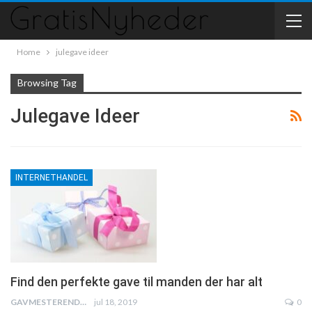
Home
julegave ideer
Browsing Tag
Julegave Ideer
INTERNETHANDEL
Find den perfekte gave til manden der har alt
GAVMESTERENDK
jul 18, 2019
0