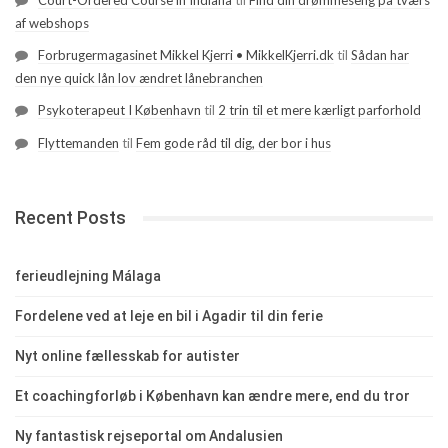
Court-Ordered Course in Indiana
til
Find din drømmeseng på tværs
af webshops
Forbrugermagasinet Mikkel Kjerri • MikkelKjerri.dk
til
Sådan har
den nye quick lån lov ændret lånebranchen
Psykoterapeut I København
til
2 trin til et mere kærligt parforhold
Flyttemanden
til
Fem gode råd til dig, der bor i hus
Recent Posts
ferieudlejning Málaga
Fordelene ved at leje en bil i Agadir til din ferie
Nyt online fællesskab for autister
Et coachingforløb i København kan ændre mere, end du tror
Ny fantastisk rejseportal om Andalusien