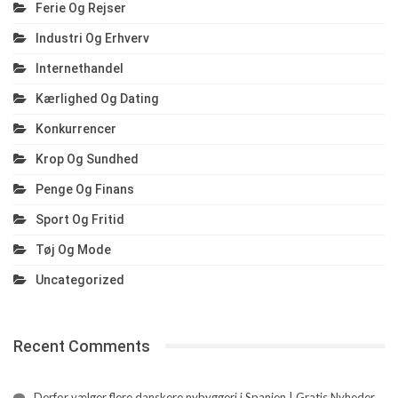
Ferie Og Rejser
Industri Og Erhverv
Internethandel
Kærlighed Og Dating
Konkurrencer
Krop Og Sundhed
Penge Og Finans
Sport Og Fritid
Tøj Og Mode
Uncategorized
Recent Comments
Derfor vælger flere danskere nybyggeri i Spanien | Gratis Nyheder