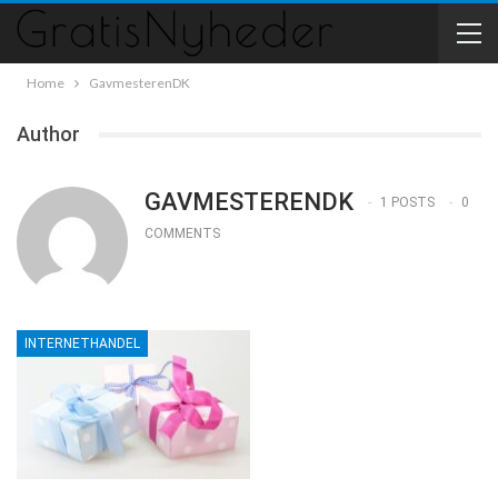
Home
GavmesterenDK
Author
GAVMESTERENDK
1 POSTS
0
COMMENTS
INTERNETHANDEL