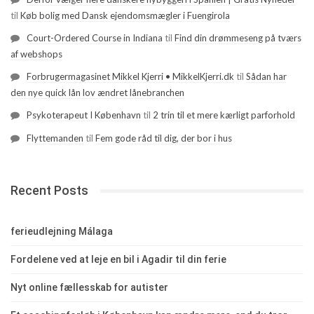
til
Køb bolig med Dansk ejendomsmægler i Fuengirola
Court-Ordered Course in Indiana
til
Find din drømmeseng på tværs
af webshops
Forbrugermagasinet Mikkel Kjerri • MikkelKjerri.dk
til
Sådan har
den nye quick lån lov ændret lånebranchen
Psykoterapeut I København
til
2 trin til et mere kærligt parforhold
Flyttemanden
til
Fem gode råd til dig, der bor i hus
Recent Posts
ferieudlejning Málaga
Fordelene ved at leje en bil i Agadir til din ferie
Nyt online fællesskab for autister