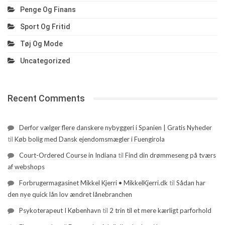
Penge Og Finans
Sport Og Fritid
Tøj Og Mode
Uncategorized
Recent Comments
Derfor vælger flere danskere nybyggeri i Spanien | Gratis Nyheder
til
Køb bolig med Dansk ejendomsmægler i Fuengirola
Court-Ordered Course in Indiana
til
Find din drømmeseng på tværs
af webshops
Forbrugermagasinet Mikkel Kjerri • MikkelKjerri.dk
til
Sådan har
den nye quick lån lov ændret lånebranchen
Psykoterapeut I København
til
2 trin til et mere kærligt parforhold