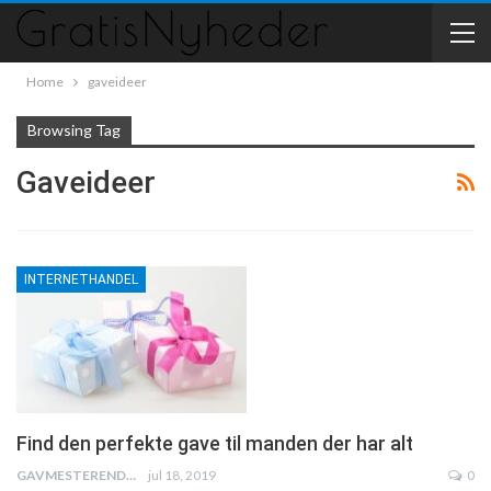
Home
gaveideer
Browsing Tag
Gaveideer
INTERNETHANDEL
Find den perfekte gave til manden der har alt
GAVMESTERENDK
jul 18, 2019
0