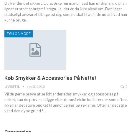
Du kender det sikkert. Du spørger en mand hvad han ønsker sig, og han
ligner et stort spørgsmålstegn. Ja, det er du ikke alene om.
Det ligger
pludseligt ansvaret tilbage på dig, som nu skal til at finde ud af hvad han
kunne bruge.
…
TØJ OG MODE
Køb Smykker & Accessories På Nettet
LIVSSTIL
sep 3, 2010
5
Vil du gerne prøve at se lidt anderledes smykker og accessories på
nettet, kan du prøve at kigge efter de små niche butikker der som oftest
ikke har det store budget til annoncering og reklame. Ofte har det stille
vand den dybe grund !…