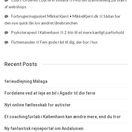
Court-Ordered Course in Indiana
til
Find din drømmeseng på tværs
af webshops
Forbrugermagasinet Mikkel Kjerri • MikkelKjerri.dk
til
Sådan har
den nye quick lån lov ændret lånebranchen
Psykoterapeut I København
til
2 trin til et mere kærligt parforhold
Flyttemanden
til
Fem gode råd til dig, der bor i hus
Recent Posts
ferieudlejning Málaga
Fordelene ved at leje en bil i Agadir til din ferie
Nyt online fællesskab for autister
Et coachingforløb i København kan ændre mere, end du tror
Ny fantastisk rejseportal om Andalusien