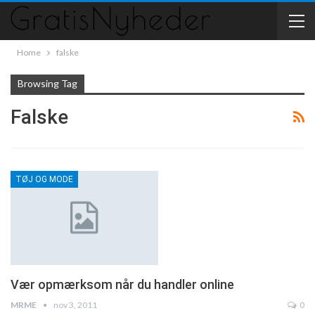
Home
falske
Browsing Tag
Falske
TØJ OG MODE
Vær opmærksom når du handler online
MRME
nov 3, 2011
0