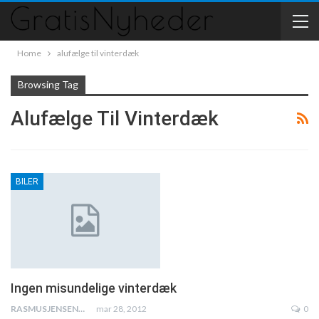
Home
alufælge til vinterdæk
Browsing Tag
Alufælge Til Vinterdæk
BILER
Ingen misundelige vinterdæk
RASMUSJENSEN45
mar 28, 2012
0