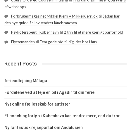
Court-Ordered Course in Indiana
til
Find din drømmeseng på tværs
af webshops
Forbrugermagasinet Mikkel Kjerri • MikkelKjerri.dk
til
Sådan har
den nye quick lån lov ændret lånebranchen
Psykoterapeut I København
til
2 trin til et mere kærligt parforhold
Flyttemanden
til
Fem gode råd til dig, der bor i hus
Recent Posts
ferieudlejning Málaga
Fordelene ved at leje en bil i Agadir til din ferie
Nyt online fællesskab for autister
Et coachingforløb i København kan ændre mere, end du tror
Ny fantastisk rejseportal om Andalusien