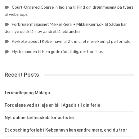
Court-Ordered Course in Indiana
til
Find din drømmeseng på tværs
af webshops
Forbrugermagasinet Mikkel Kjerri • MikkelKjerri.dk
til
Sådan har
den nye quick lån lov ændret lånebranchen
Psykoterapeut I København
til
2 trin til et mere kærligt parforhold
Flyttemanden
til
Fem gode råd til dig, der bor i hus
Recent Posts
ferieudlejning Málaga
Fordelene ved at leje en bil i Agadir til din ferie
Nyt online fællesskab for autister
Et coachingforløb i København kan ændre mere, end du tror