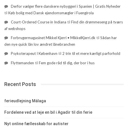
Derfor vælger flere danskere nybyggeri i Spanien | Gratis Nyheder
til
Køb bolig med Dansk ejendomsmægler i Fuengirola
Court-Ordered Course in Indiana
til
Find din drømmeseng på tværs
af webshops
Forbrugermagasinet Mikkel Kjerri • MikkelKjerri.dk
til
Sådan har
den nye quick lån lov ændret lånebranchen
Psykoterapeut I København
til
2 trin til et mere kærligt parforhold
Flyttemanden
til
Fem gode råd til dig, der bor i hus
Recent Posts
ferieudlejning Málaga
Fordelene ved at leje en bil i Agadir til din ferie
Nyt online fællesskab for autister