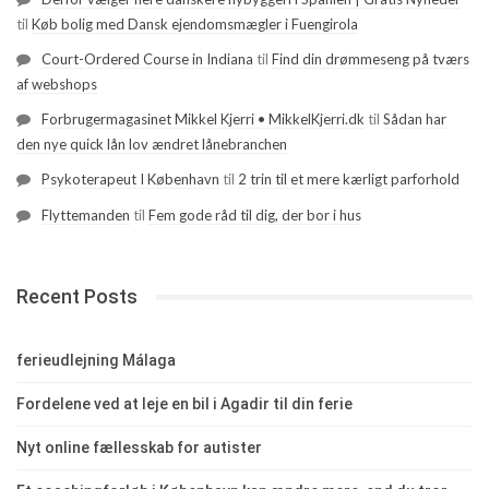
til
Køb bolig med Dansk ejendomsmægler i Fuengirola
Court-Ordered Course in Indiana
til
Find din drømmeseng på tværs
af webshops
Forbrugermagasinet Mikkel Kjerri • MikkelKjerri.dk
til
Sådan har
den nye quick lån lov ændret lånebranchen
Psykoterapeut I København
til
2 trin til et mere kærligt parforhold
Flyttemanden
til
Fem gode råd til dig, der bor i hus
Recent Posts
ferieudlejning Málaga
Fordelene ved at leje en bil i Agadir til din ferie
Nyt online fællesskab for autister