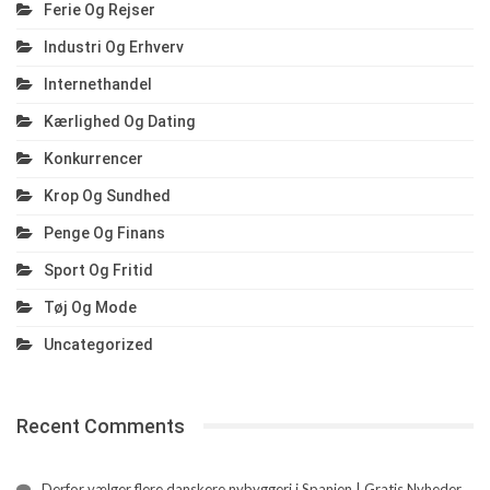
Ferie Og Rejser
Industri Og Erhverv
Internethandel
Kærlighed Og Dating
Konkurrencer
Krop Og Sundhed
Penge Og Finans
Sport Og Fritid
Tøj Og Mode
Uncategorized
Recent Comments
Derfor vælger flere danskere nybyggeri i Spanien | Gratis Nyheder