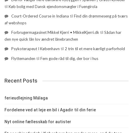
til
Køb bolig med Dansk ejendomsmægler i Fuengirola
Court-Ordered Course in Indiana
til
Find din drømmeseng på tværs
af webshops
Forbrugermagasinet Mikkel Kjerri • MikkelKjerri.dk
til
Sådan har
den nye quick lån lov ændret lånebranchen
Psykoterapeut I København
til
2 trin til et mere kærligt parforhold
Flyttemanden
til
Fem gode råd til dig, der bor i hus
Recent Posts
ferieudlejning Málaga
Fordelene ved at leje en bil i Agadir til din ferie
Nyt online fællesskab for autister