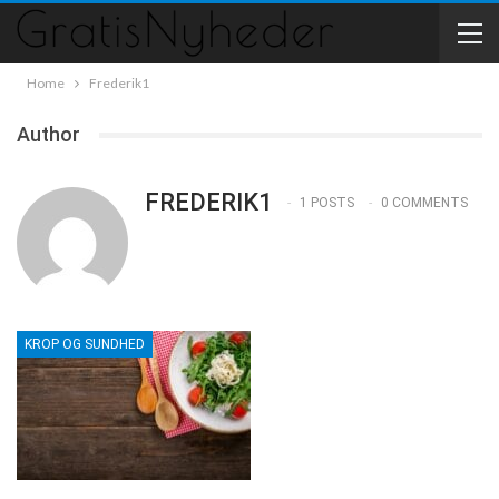
Home
Frederik1
Author
FREDERIK1
1 POSTS
0 COMMENTS
KROP OG SUNDHED