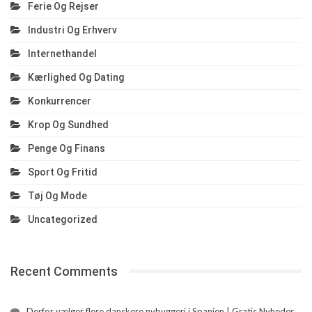
Ferie Og Rejser
Industri Og Erhverv
Internethandel
Kærlighed Og Dating
Konkurrencer
Krop Og Sundhed
Penge Og Finans
Sport Og Fritid
Tøj Og Mode
Uncategorized
Recent Comments
Derfor vælger flere danskere nybyggeri i Spanien | Gratis Nyheder