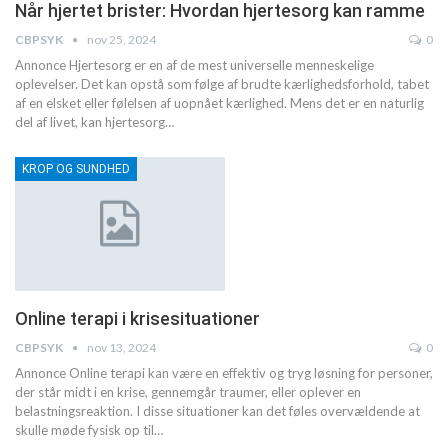
Når hjertet brister: Hvordan hjertesorg kan ramme
CBPSYK
nov 25, 2024
0
Annonce
Hjertesorg er en af de mest universelle menneskelige
oplevelser. Det kan opstå som følge af brudte kærlighedsforhold, tabet
af en elsket eller følelsen af uopnået kærlighed. Mens det er en naturlig
del af livet, kan hjertesorg
…
KROP OG SUNDHED
Online terapi i krisesituationer
CBPSYK
nov 13, 2024
0
Annonce
Online terapi kan være en effektiv og tryg løsning for personer,
der står midt i en krise, gennemgår traumer, eller oplever en
belastningsreaktion. I disse situationer kan det føles overvældende at
skulle møde fysisk op til
…