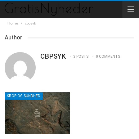
Home
cbpsyk
Author
CBPSYK
3 POSTS
0 COMMENTS
KROP OG SUNDHED