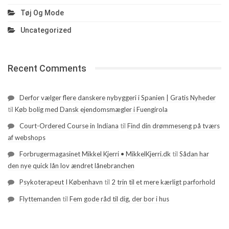
Tøj Og Mode
Uncategorized
Recent Comments
Derfor vælger flere danskere nybyggeri i Spanien | Gratis Nyheder
til
Køb bolig med Dansk ejendomsmægler i Fuengirola
Court-Ordered Course in Indiana
til
Find din drømmeseng på tværs
af webshops
Forbrugermagasinet Mikkel Kjerri • MikkelKjerri.dk
til
Sådan har
den nye quick lån lov ændret lånebranchen
Psykoterapeut I København
til
2 trin til et mere kærligt parforhold
Flyttemanden
til
Fem gode råd til dig, der bor i hus