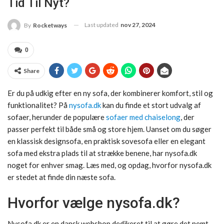
Tid Til Nyt?
Last updated
nov 27, 2024
By
Rocketways
0
Share
Er du på udkig efter en ny sofa, der kombinerer komfort, stil og
funktionalitet? På
nysofa.dk
kan du finde et stort udvalg af
sofaer, herunder de populære
sofaer med chaiselong
, der
passer perfekt til både små og store hjem. Uanset om du søger
en klassisk designsofa, en praktisk sovesofa eller en elegant
sofa med ekstra plads til at strække benene, har nysofa.dk
noget for enhver smag. Læs med, og opdag, hvorfor nysofa.dk
er stedet at finde din næste sofa.
Hvorfor vælge nysofa.dk?
Nysofa.dk er en dansk webshop dedikeret til at gøre det nemt