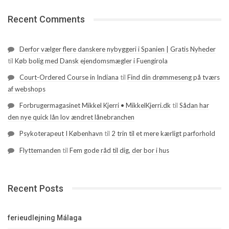
Recent Comments
Derfor vælger flere danskere nybyggeri i Spanien | Gratis Nyheder
til
Køb bolig med Dansk ejendomsmægler i Fuengirola
Court-Ordered Course in Indiana
til
Find din drømmeseng på tværs
af webshops
Forbrugermagasinet Mikkel Kjerri • MikkelKjerri.dk
til
Sådan har
den nye quick lån lov ændret lånebranchen
Psykoterapeut I København
til
2 trin til et mere kærligt parforhold
Flyttemanden
til
Fem gode råd til dig, der bor i hus
Recent Posts
ferieudlejning Málaga