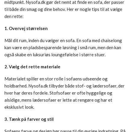
midtpunkt. Nysofa.dk gør det nemt at finde en sofa, der passer
til både din smag og dine behov. Her er nogle tips til at vælge
den rette:
1. Overvej størrelsen
Mål dit rum, inden du vælger en sofa. En sofa med chaiselong
kan være en pladsbesparende løsning i små rum, men den kan
også skabe en luksuriøs loungefølelse i større stuer.
2. Vælg det rette materiale
Materialet spiller en stor rolle i sofaens udseende og
holdbarhed. Nysofa.dk tilbyder både stof- og lædersofaer, der
hver har deres fordele. Stofsofaer er ofte hyggelige og
alsidige, mens lædersofaer er lette at rengøre og har et
eksklusivt look.
3. Tænk på farver og stil
Sofaens farve og design bør passe til din øvrige indretning. På