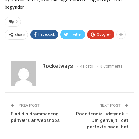
begynder!
0
Share
Facebook
Twitter
Google+
Rocketways
4 Posts
0 Comments
PREV POST
NEXT POST
Find din drømmeseng
Padeltennis-udstyr.dk –
på tværs af webshops
Din genvej til det
perfekte padel bat