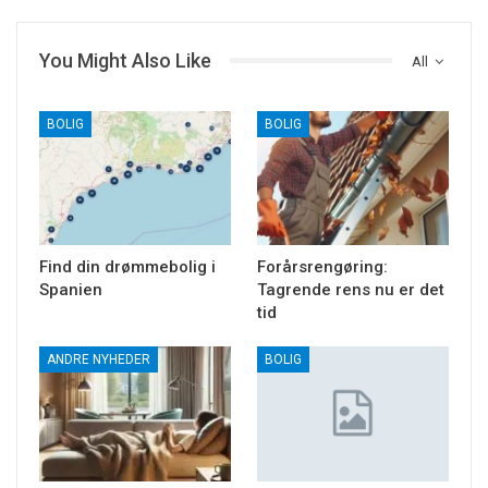
You Might Also Like
All
BOLIG
BOLIG
Find din drømmebolig i
Forårsrengøring:
Spanien
Tagrende rens nu er det
tid
ANDRE NYHEDER
BOLIG