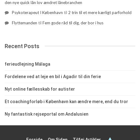
den nye quick lån lov ændret lånebranchen
Psykoterapeut I København
til
2 trin til et mere kærligt parforhold
Flyttemanden
til
Fem gode råd til dig, der bor i hus
Recent Posts
ferieudlejning Málaga
Fordelene ved at leje en bil i Agadir til din ferie
Nyt online fællesskab for autister
Et coachingforløb i København kan ændre mere, end du tror
Ny fantastisk rejseportal om Andalusien
Forside
Om Siden
Tilføj Artikler