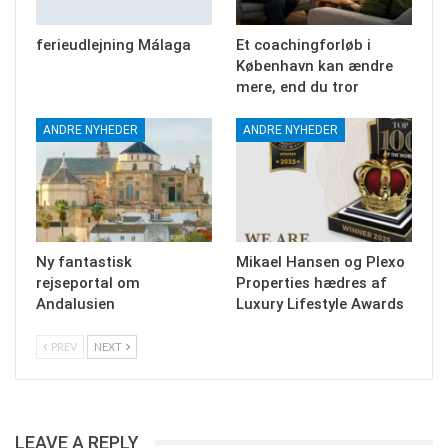
ferieudlejning Málaga
Et coachingforløb i
København kan ændre
mere, end du tror
ANDRE NYHEDER
ANDRE NYHEDER
Ny fantastisk
Mikael Hansen og Plexo
rejseportal om
Properties hædres af
Andalusien
Luxury Lifestyle Awards
PREV
NEXT
LEAVE A REPLY