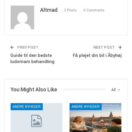
Altmad
2 Posts
0 Comments
PREV POST
NEXT POST
Guide til den bedste
Få plejet din bil i Åbyhøj
ludomani behandling
You Might Also Like
All
ANDRE NYHEDER
ANDRE NYHEDER