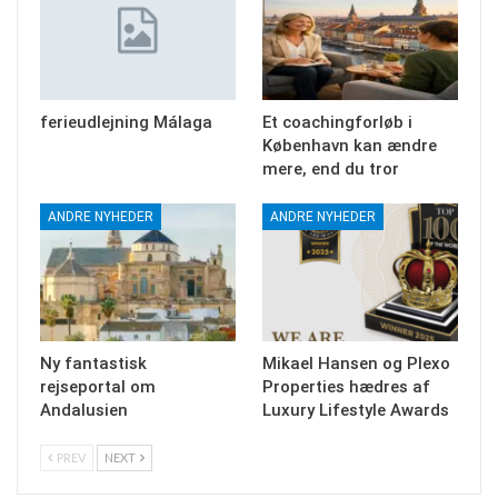
ferieudlejning Málaga
Et coachingforløb i
København kan ændre
mere, end du tror
ANDRE NYHEDER
ANDRE NYHEDER
Ny fantastisk
Mikael Hansen og Plexo
rejseportal om
Properties hædres af
Andalusien
Luxury Lifestyle Awards
PREV
NEXT