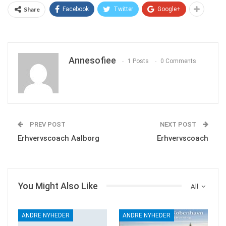
Share
Facebook
Twitter
Google+
Annesofiee
1 Posts
0 Comments
PREV POST
NEXT POST
Erhvervscoach Aalborg
Erhvervscoach
You Might Also Like
All
ANDRE NYHEDER
ANDRE NYHEDER