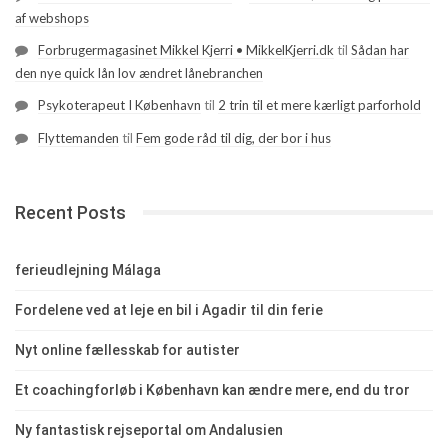
af webshops
Forbrugermagasinet Mikkel Kjerri • MikkelKjerri.dk
til
Sådan har
den nye quick lån lov ændret lånebranchen
Psykoterapeut I København
til
2 trin til et mere kærligt parforhold
Flyttemanden
til
Fem gode råd til dig, der bor i hus
Recent Posts
ferieudlejning Málaga
Fordelene ved at leje en bil i Agadir til din ferie
Nyt online fællesskab for autister
Et coachingforløb i København kan ændre mere, end du tror
Ny fantastisk rejseportal om Andalusien