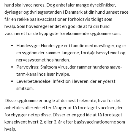
hund skal vaccineres. Dog anbefaler mange dyreklinikker,
dyrlæger og dyrlægestanden i Danmark at din hund uanset race
får en række basisvaccinationer forholdsvis tidligt som
hvalp. Som hovedregel er det en god ide at få din hund
vaccineret for de hyppigste forekommende sygdomme som:
Hundesyge: Hundesyge er i familie med mæslinger, og er
en sygdom der rammer lungerne, fordøjelsessytemet og
nervesystemet hos hunden.
Parvovirus: Smitsom virus, der rammer hundens mave-
tarm-kanal hos især hvalpe.
Leverbetændelse: Infektion i leveren, der er yderst
smitsom.
Disse sygdomme er nogle af de mest frekvente, hvorfor det
anbefales allerede efter få uger at få foretaget vacciner, der
forebygger netop disse. Disser er en god ide at få foretaget
konsekvent hvert 2. eller 3. år efter basisvaccinationerne som
hvalp.