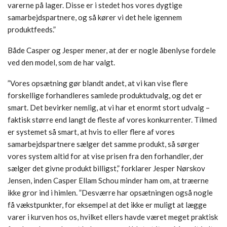
varerne på lager. Disse er i stedet hos vores dygtige
samarbejdspartnere, og så kører vi det hele igennem
produktfeeds.”
Både Casper og Jesper mener, at der er nogle åbenlyse fordele
ved den model, som de har valgt.
”Vores opsætning gør blandt andet, at vi kan vise flere
forskellige forhandleres samlede produktudvalg, og det er
smart. Det bevirker nemlig, at vi har et enormt stort udvalg –
faktisk større end langt de fleste af vores konkurrenter. Tilmed
er systemet så smart, at hvis to eller flere af vores
samarbejdspartnere sælger det samme produkt, så sørger
vores system altid for at vise prisen fra den forhandler, der
sælger det givne produkt billigst,” forklarer Jesper Nørskov
Jensen, inden Casper Ellam Schou minder ham om, at træerne
ikke gror ind i himlen. ”Desværre har opsætningen også nogle
få vækstpunkter, for eksempel at det ikke er muligt at lægge
varer i kurven hos os, hvilket ellers havde været meget praktisk