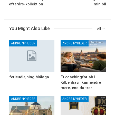
efterårs-kollektion
min bil
You Might Also Like
All
ANDRE NYHEDER
ANDRE NYHEDER
ferieudlejning Málaga
Et coachingforløb i
København kan ændre
mere, end du tror
ANDRE NYHEDER
ANDRE NYHEDER