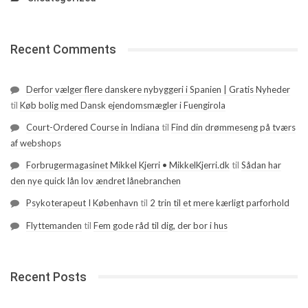
Recent Comments
Derfor vælger flere danskere nybyggeri i Spanien | Gratis Nyheder
til
Køb bolig med Dansk ejendomsmægler i Fuengirola
Court-Ordered Course in Indiana
til
Find din drømmeseng på tværs
af webshops
Forbrugermagasinet Mikkel Kjerri • MikkelKjerri.dk
til
Sådan har
den nye quick lån lov ændret lånebranchen
Psykoterapeut I København
til
2 trin til et mere kærligt parforhold
Flyttemanden
til
Fem gode råd til dig, der bor i hus
Recent Posts