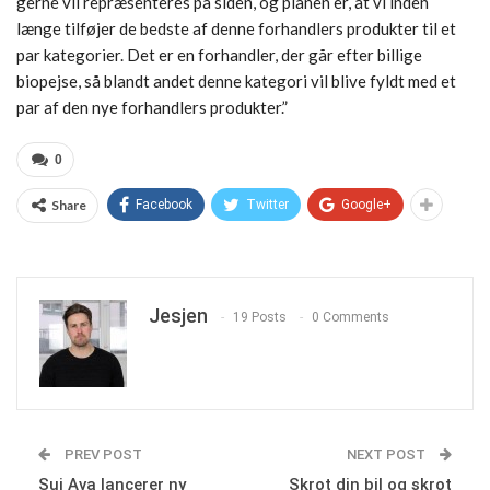
gerne vil repræsenteres på siden, og planen er, at vi inden
længe tilføjer de bedste af denne forhandlers produkter til et
par kategorier. Det er en forhandler, der går efter billige
biopejse, så blandt andet denne kategori vil blive fyldt med et
par af den nye forhandlers produkter.”
0
Share
Facebook
Twitter
Google+
Jesjen
19 Posts
0 Comments
PREV POST
NEXT POST
Sui Ava lancerer ny
Skrot din bil og skrot