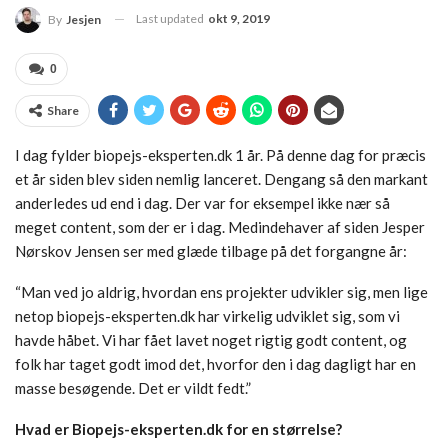
Last updated
okt 9, 2019
By
Jesjen
0
Share
I dag fylder biopejs-eksperten.dk 1 år. På denne dag for præcis
et år siden blev siden nemlig lanceret. Dengang så den markant
anderledes ud end i dag. Der var for eksempel ikke nær så
meget content, som der er i dag. Medindehaver af siden Jesper
Nørskov Jensen ser med glæde tilbage på det forgangne år:
“Man ved jo aldrig, hvordan ens projekter udvikler sig, men lige
netop biopejs-eksperten.dk har virkelig udviklet sig, som vi
havde håbet. Vi har fået lavet noget rigtig godt content, og
folk har taget godt imod det, hvorfor den i dag dagligt har en
masse besøgende. Det er vildt fedt.”
Hvad er Biopejs-eksperten.dk for en størrelse?