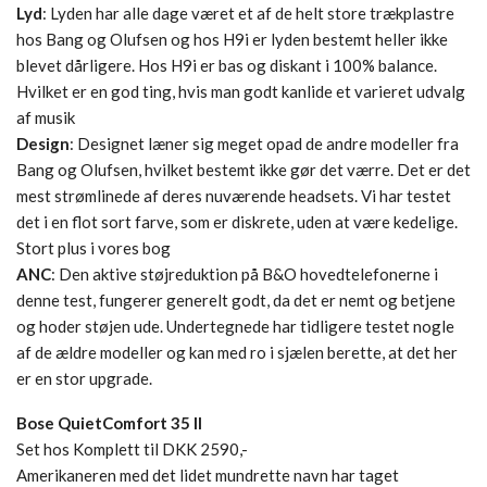
Lyd
: Lyden har alle dage været et af de helt store trækplastre
hos Bang og Olufsen og hos H9i er lyden bestemt heller ikke
blevet dårligere. Hos H9i er bas og diskant i 100% balance.
Hvilket er en god ting, hvis man godt kanlide et varieret udvalg
af musik
Design
: Designet læner sig meget opad de andre modeller fra
Bang og Olufsen, hvilket bestemt ikke gør det værre. Det er det
mest strømlinede af deres nuværende headsets. Vi har testet
det i en flot sort farve, som er diskrete, uden at være kedelige.
Stort plus i vores bog
ANC
: Den aktive støjreduktion på B&O hovedtelefonerne i
denne test, fungerer generelt godt, da det er nemt og betjene
og hoder støjen ude. Undertegnede har tidligere testet nogle
af de ældre modeller og kan med ro i sjælen berette, at det her
er en stor upgrade.
Bose QuietComfort 35 II
Set hos Komplett til DKK 2590,-
Amerikaneren med det lidet mundrette navn har taget