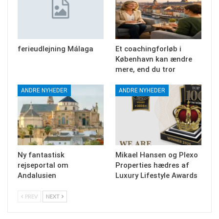
ferieudlejning Málaga
Et coachingforløb i
København kan ændre
mere, end du tror
ANDRE NYHEDER
ANDRE NYHEDER
Ny fantastisk
Mikael Hansen og Plexo
rejseportal om
Properties hædres af
Andalusien
Luxury Lifestyle Awards
PREV
NEXT