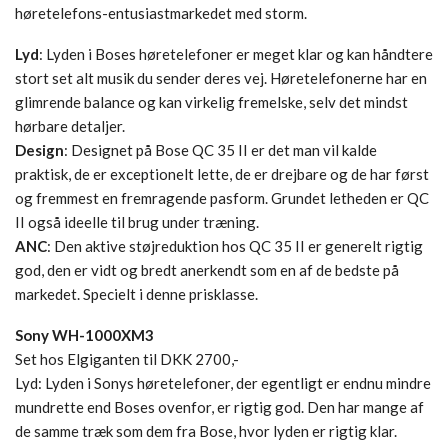
høretelefons-entusiastmarkedet med storm.
Lyd
: Lyden i Boses høretelefoner er meget klar og kan håndtere
stort set alt musik du sender deres vej. Høretelefonerne har en
glimrende balance og kan virkelig fremelske, selv det mindst
hørbare detaljer.
Design
: Designet på Bose QC 35 II er det man vil kalde
praktisk, de er exceptionelt lette, de er drejbare og de har først
og fremmest en fremragende pasform. Grundet letheden er QC
II også ideelle til brug under træning.
ANC
: Den aktive støjreduktion hos QC 35 II er generelt rigtig
god, den er vidt og bredt anerkendt som en af de bedste på
markedet. Specielt i denne prisklasse.
Sony WH-1000XM3
Set hos Elgiganten til DKK 2700,-
Lyd: Lyden i Sonys høretelefoner, der egentligt er endnu mindre
mundrette end Boses ovenfor, er rigtig god. Den har mange af
de samme træk som dem fra Bose, hvor lyden er rigtig klar.