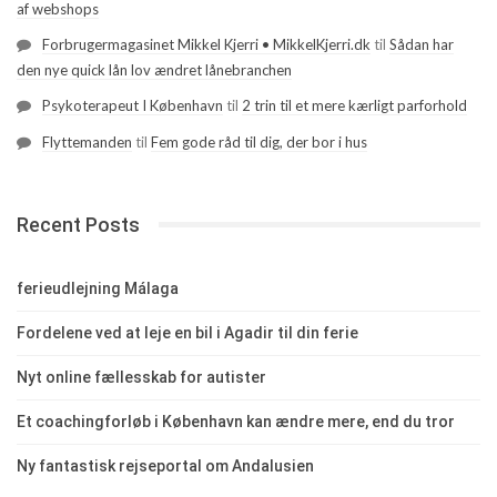
af webshops
Forbrugermagasinet Mikkel Kjerri • MikkelKjerri.dk
til
Sådan har
den nye quick lån lov ændret lånebranchen
Psykoterapeut I København
til
2 trin til et mere kærligt parforhold
Flyttemanden
til
Fem gode råd til dig, der bor i hus
Recent Posts
ferieudlejning Málaga
Fordelene ved at leje en bil i Agadir til din ferie
Nyt online fællesskab for autister
Et coachingforløb i København kan ændre mere, end du tror
Ny fantastisk rejseportal om Andalusien