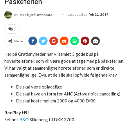
Påskeferien
Last updated
feb 21, 2019
By
Jakob_erik@yahoo.com
0
Share
Her på Gratisnyheder har vi samlet 3 gode bud på
hovedtelefoner, som vil være gode at tage med på påskeferien.
Vi har valgt at sammenligne høretelefoner, som er direkte
sammenlignelige. Dvs. at de alle skal opfylde følgende krav
De skal være opladelige
De skal have en form for ANC (Active noice cancelling)
De skal koste mellem 2000 og 4000 DKK
BeoPlay H9I
Set hos
B&O
Silkeborg til DKK 3700,-