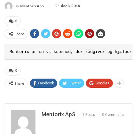
On
dec 3, 2018
By
Mentorix ApS
0
Share
Mentorix er en virksomhed, der rådgiver og hjælper v
0
Share
Facebook
Twitter
Google+
Mentorix ApS
1 Posts
0 Comments