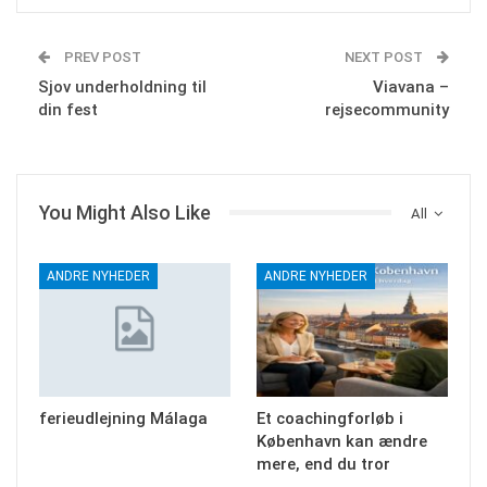
PREV POST
NEXT POST
Sjov underholdning til
Viavana –
din fest
rejsecommunity
You Might Also Like
All
ANDRE NYHEDER
ANDRE NYHEDER
ferieudlejning Málaga
Et coachingforløb i
København kan ændre
mere, end du tror