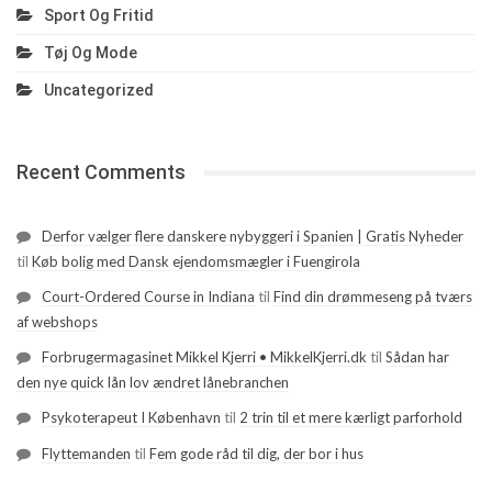
Sport Og Fritid
Tøj Og Mode
Uncategorized
Recent Comments
Derfor vælger flere danskere nybyggeri i Spanien | Gratis Nyheder
til
Køb bolig med Dansk ejendomsmægler i Fuengirola
Court-Ordered Course in Indiana
til
Find din drømmeseng på tværs
af webshops
Forbrugermagasinet Mikkel Kjerri • MikkelKjerri.dk
til
Sådan har
den nye quick lån lov ændret lånebranchen
Psykoterapeut I København
til
2 trin til et mere kærligt parforhold
Flyttemanden
til
Fem gode råd til dig, der bor i hus