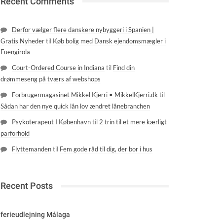
Recent Comments
jerg eller en frisør i nærheden af Trøjborg? Så besøg sa
Derfor vælger flere danskere nybyggeri i Spanien |
Gratis Nyheder
til
Køb bolig med Dansk ejendomsmægler i
Fuengirola
Court-Ordered Course in Indiana
til
Find din
drømmeseng på tværs af webshops
Forbrugermagasinet Mikkel Kjerri • MikkelKjerri.dk
til
Sådan har den nye quick lån lov ændret lånebranchen
Psykoterapeut I København
til
2 trin til et mere kærligt
parforhold
Flyttemanden
til
Fem gode råd til dig, der bor i hus
Recent Posts
ferieudlejning Málaga