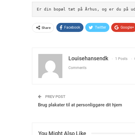
Er din bopæl tæt på Århus, og er du på u
Share
Facebook
Twitter
Google+
Louisehansendk
1 Posts
Comments
PREV POST
Brug plakater til at personliggøre dit hjem
You Might Also Like