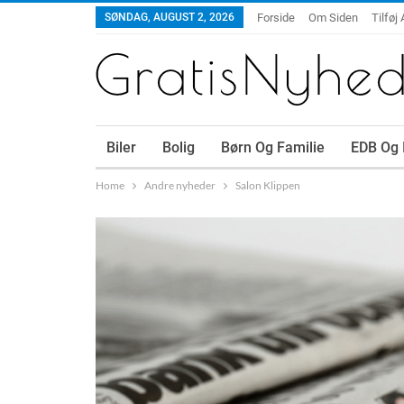
SØNDAG, AUGUST 2, 2026
Forside
Om Siden
Tilføj 
Biler
Bolig
Børn Og Familie
EDB Og 
Home
Andre nyheder
Salon Klippen