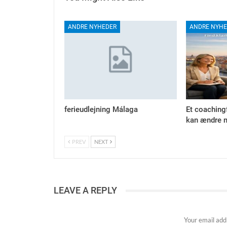
ANDRE NYHEDER
ANDRE NYHE
ferieudlejning Málaga
Et coaching
kan ændre m
PREV
NEXT
LEAVE A REPLY
Your email addr