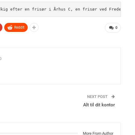
dkig efter en frisør i Århus C, en frisør ved Frederiksb
ReddIt
0
0
NEXT POST
Alt til dit kontor
More From Author